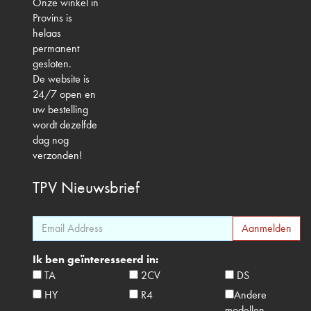
Onze winkel in
Provins is
helaas
permanent
gesloten.
De website is
24/7 open en
uw bestelling
wordt dezelfde
dag nog
verzonden!
TPV
Nieuwsbrief
Ik ben geïnteresseerd in:
TA
2CV
DS
HY
R4
Andere
modellen