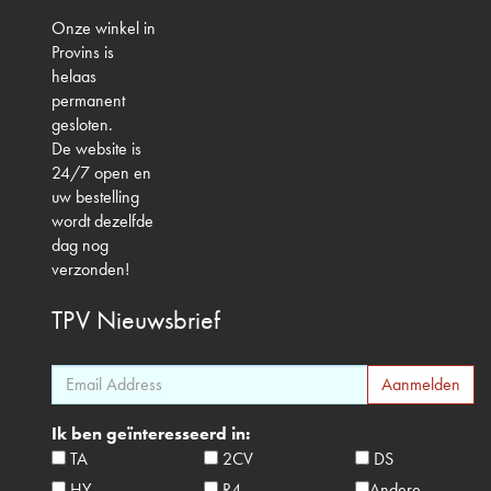
Onze winkel in
Provins is
helaas
permanent
gesloten.
De website is
24/7 open en
uw bestelling
wordt dezelfde
dag nog
verzonden!
TPV
Nieuwsbrief
Ik ben geïnteresseerd in:
TA
2CV
DS
HY
R4
Andere