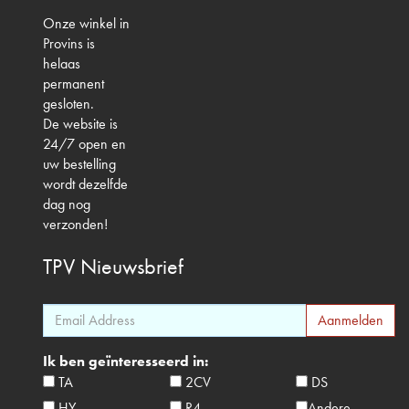
Onze winkel in
Provins is
helaas
permanent
gesloten.
De website is
24/7 open en
uw bestelling
wordt dezelfde
dag nog
verzonden!
TPV
Nieuwsbrief
Ik ben geïnteresseerd in:
TA
2CV
DS
HY
R4
Andere