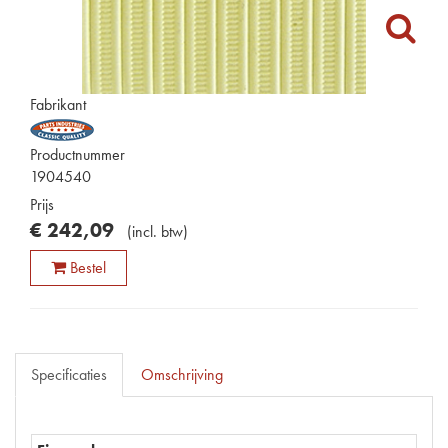
Fabrikant
Productnummer
1904540
Prijs
€
242
,
09
(
incl. btw
)
Bestel
Specificaties
Omschrijving