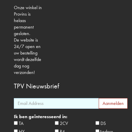
Onze winkel in
Provins is
helaas
permanent
gesloten.
De website is
24/7 open en
uw bestelling
wordt dezelfde
dag nog
verzonden!
TPV
Nieuwsbrief
Ik ben geïnteresseerd in:
TA
2CV
DS
HY
R4
Andere