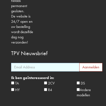
helaas
permanent
gesloten.
De website is
24/7 open en
uw bestelling
wordt dezelfde
dag nog
verzonden!
TPV
Nieuwsbrief
Ik ben geïnteresseerd in:
TA
2CV
DS
HY
R4
Andere
modellen