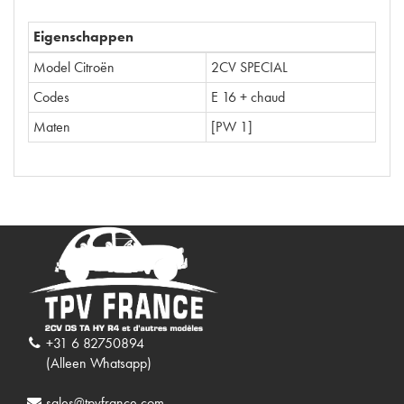
Eigenschappen
Model Citroën
2CV SPECIAL
Codes
E 16 + chaud
Maten
[PW 1]
+31 6 82750894
(Alleen Whatsapp)
sales@tpvfrance.com