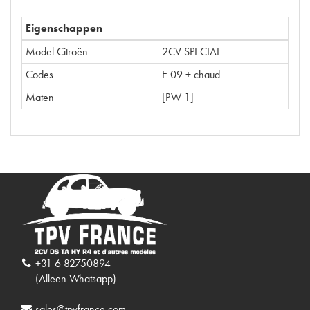
Eigenschappen
Model Citroën
2CV SPECIAL
Codes
E 09 + chaud
Maten
[PW 1]
+31 6 82750894
(Alleen Whatsapp)
sales@tpvfrance.com