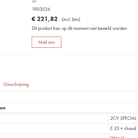
37
1903536
€
221
,
82
(
incl. btw
)
Dit product kan op dit moment niet besteld worden
Mail ons
Omschrijving
pen
2CV SPECIAL
E 23 + chaud