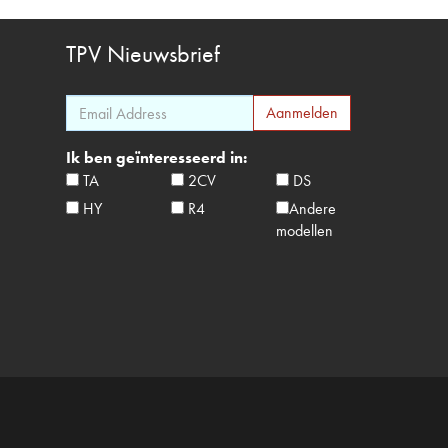
TPV
Nieuwsbrief
Ik ben geïnteresseerd in:
TA
2CV
DS
HY
R4
Andere
modellen