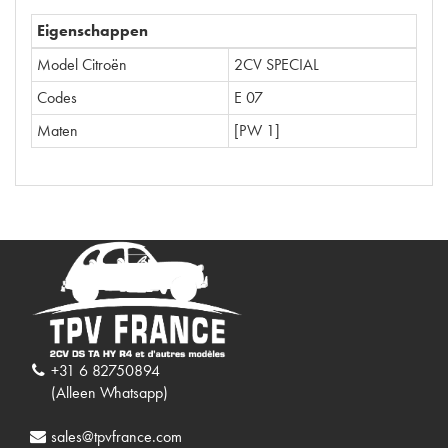
Eigenschappen
Model Citroën
2CV SPECIAL
Codes
E 07
Maten
[PW 1]
+31 6 82750894
(Alleen Whatsapp)
sales@tpvfrance.com