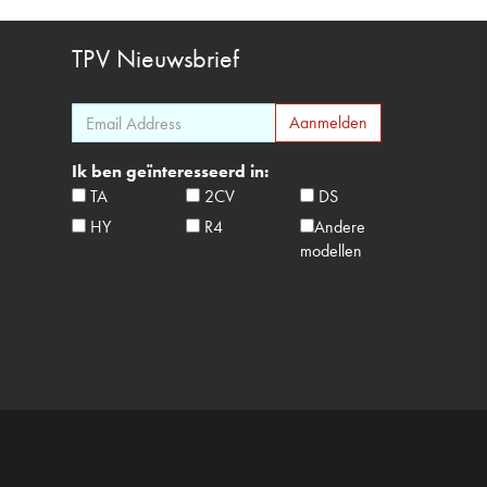
TPV
Nieuwsbrief
Ik ben geïnteresseerd in:
TA
2CV
DS
HY
R4
Andere
modellen