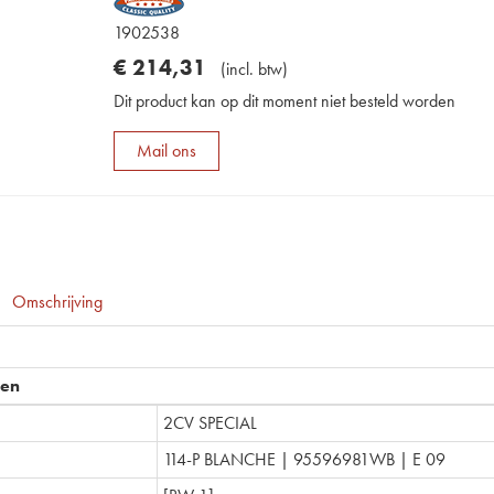
1902538
€
214
,
31
(
incl. btw
)
Dit product kan op dit moment niet besteld worden
Mail ons
Omschrijving
pen
2CV SPECIAL
114-P BLANCHE | 95596981WB | E 09