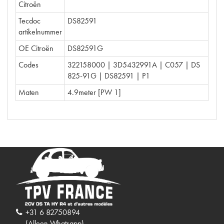
Citroën
Tecdoc
DS82591
artikelnummer
OE Citroën
DS82591G
Codes
322158000 | 3D5432991A | C057 | DS
825-91G | DS82591 | P1
Maten
4.9meter [PW 1]
+31 6 82750894
(Alleen Whatsapp)