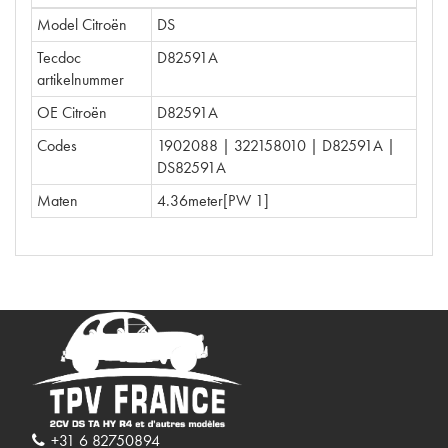
Model Citroën
DS
Tecdoc
D82591A
artikelnummer
OE Citroën
D82591A
Codes
1902088 | 322158010 | D82591A |
DS82591A
Maten
4.36meter[PW 1]
+31 6 82750894