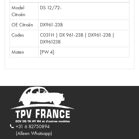
Model
DS 12/72-
Citroën
OE Citroën
DX961-23B
Codes
C031H | DX 961-23B | DX961-23B |
DX96123B
Maten
[PW 4]
+31 6 82750894
(Alleen Whatsapp)