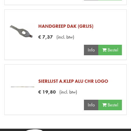
HANDGREEP DAK (GRIJS)
€
7
,
37
(
incl. btw
)
Info
Bestel
SIERLIJST A.KLEP ALU CHR LOGO
€
19
,
80
(
incl. btw
)
Info
Bestel