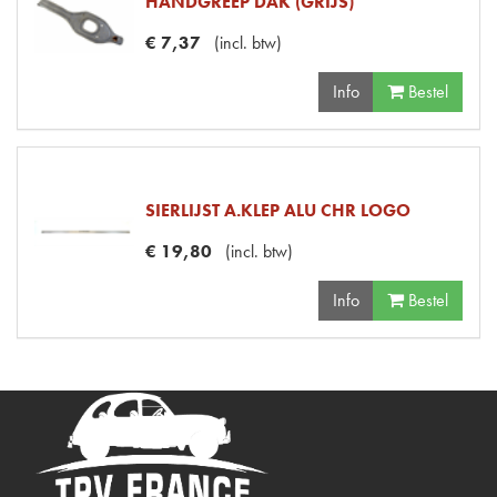
HANDGREEP DAK (GRIJS)
€
7
,
37
(
incl. btw
)
Info
Bestel
SIERLIJST A.KLEP ALU CHR LOGO
€
19
,
80
(
incl. btw
)
Info
Bestel