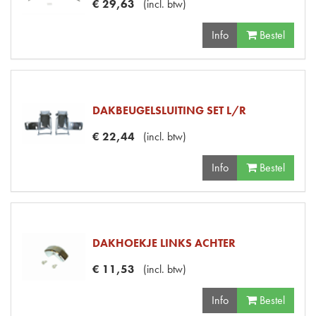
€
29
,
63
(
incl. btw
)
Info
Bestel
DAKBEUGELSLUITING SET L/R
€
22
,
44
(
incl. btw
)
Info
Bestel
DAKHOEKJE LINKS ACHTER
€
11
,
53
(
incl. btw
)
Info
Bestel