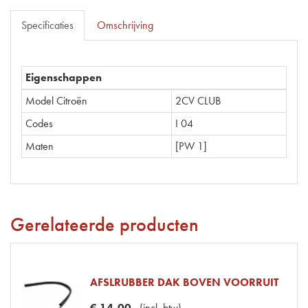
Specificaties
Omschrijving
Eigenschappen
Model Citroën
2CV CLUB
Codes
I 04
Maten
[PW 1]
Gerelateerde producten
AFSLRUBBER DAK BOVEN VOORRUIT
€
14
,
00
(
incl. btw
)