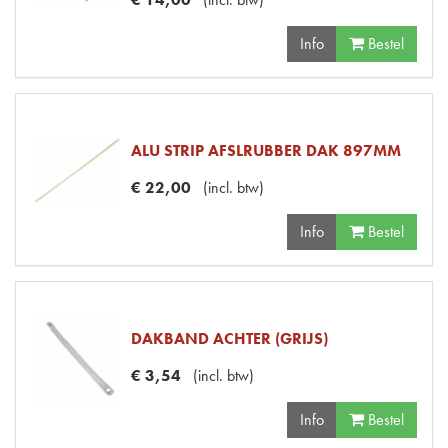
Info
Bestel
ALU STRIP AFSLRUBBER DAK 897MM
€
22
,
00
(
incl. btw
)
Info
Bestel
DAKBAND ACHTER (GRIJS)
€
3
,
54
(
incl. btw
)
Info
Bestel