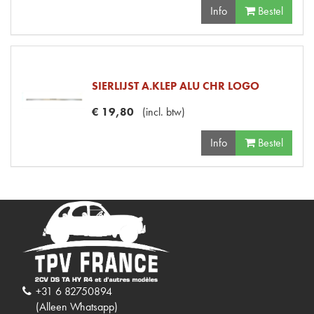
Info
Bestel
SIERLIJST A.KLEP ALU CHR LOGO
€
19
,
80
(
incl. btw
)
Info
Bestel
+31 6 82750894
(Alleen Whatsapp)