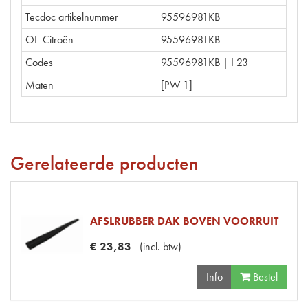
Tecdoc artikelnummer
95596981KB
OE Citroën
95596981KB
Codes
95596981KB | I 23
Maten
[PW 1]
Gerelateerde producten
AFSLRUBBER DAK BOVEN VOORRUIT
€
23
,
83
(
incl. btw
)
Info
Bestel