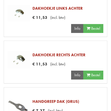
DAKHOEKJE LINKS ACHTER
€
11
,
53
(
incl. btw
)
Info
Bestel
DAKHOEKJE RECHTS ACHTER
€
11
,
53
(
incl. btw
)
Info
Bestel
HANDGREEP DAK (GRIJS)
€
7
,
37
(
incl. btw
)