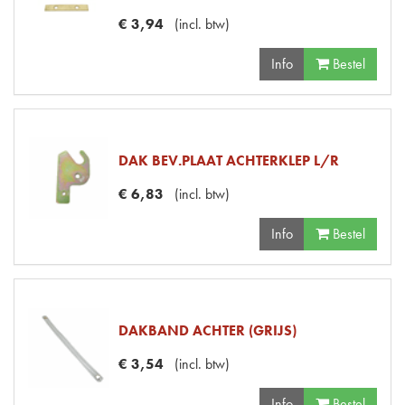
€
3
,
94
(
incl. btw
)
Info
Bestel
DAK BEV.PLAAT ACHTERKLEP L/R
€
6
,
83
(
incl. btw
)
Info
Bestel
DAKBAND ACHTER (GRIJS)
€
3
,
54
(
incl. btw
)
Info
Bestel