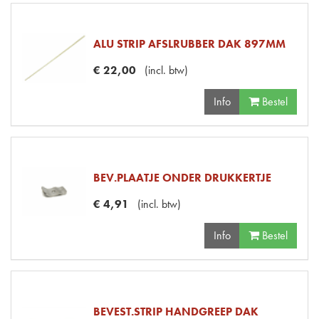
ALU STRIP AFSLRUBBER DAK 897MM
€
22
,
00
(
incl. btw
)
Info
Bestel
BEV.PLAATJE ONDER DRUKKERTJE
€
4
,
91
(
incl. btw
)
Info
Bestel
BEVEST.STRIP HANDGREEP DAK