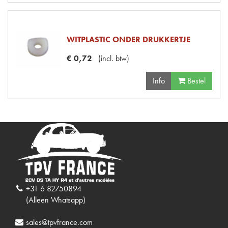
WITPLASTIC ONDER DRUKKERTJE
€
0
,
72
(
incl. btw
)
Info
Bestel
+31 6 82750894
(Alleen Whatsapp)
sales@tpvfrance.com