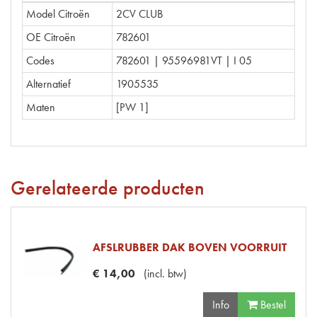
Model Citroën
2CV CLUB
OE Citroën
782601
Codes
782601 | 95596981VT | I 05
Alternatief
1905535
Maten
[PW 1]
Gerelateerde producten
AFSLRUBBER DAK BOVEN VOORRUIT
€
14
,
00
(
incl. btw
)
Info
Bestel