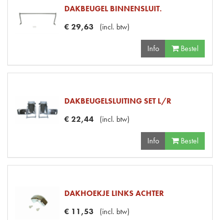
DAKBEUGEL BINNENSLUIT.
€
29
,
63
(
incl. btw
)
Info
Bestel
DAKBEUGELSLUITING SET L/R
€
22
,
44
(
incl. btw
)
Info
Bestel
DAKHOEKJE LINKS ACHTER
€
11
,
53
(
incl. btw
)