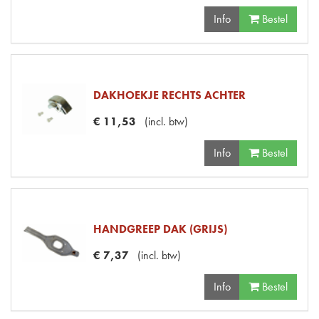
Info
Bestel
DAKHOEKJE RECHTS ACHTER
€
11
,
53
(
incl. btw
)
Info
Bestel
HANDGREEP DAK (GRIJS)
€
7
,
37
(
incl. btw
)
Info
Bestel