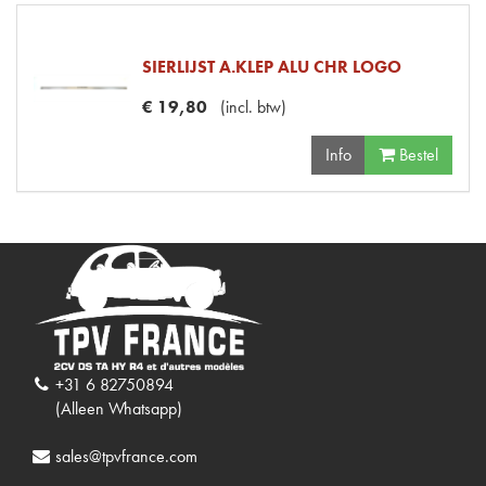
SIERLIJST A.KLEP ALU CHR LOGO
€
19
,
80
(
incl. btw
)
Info
Bestel
+31 6 82750894
(Alleen Whatsapp)
sales@tpvfrance.com