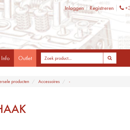
Inloggen
Registreren
+3
Ph
 Info
Outlet
ersele producten
Accessoires
-
HAAK