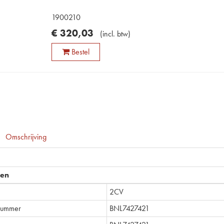
1900210
€
320
,
03
(
incl. btw
)
Bestel
Omschrijving
pen
2CV
lnummer
BNL7427421