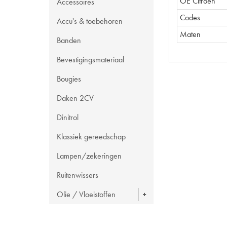
OE Citroën
Accessoires
Codes
Accu's & toebehoren
Maten
Banden
Bevestigingsmateriaal
Bougies
Daken 2CV
Dinitrol
Klassiek gereedschap
Lampen/zekeringen
Ruitenwissers
Olie / Vloeistoffen