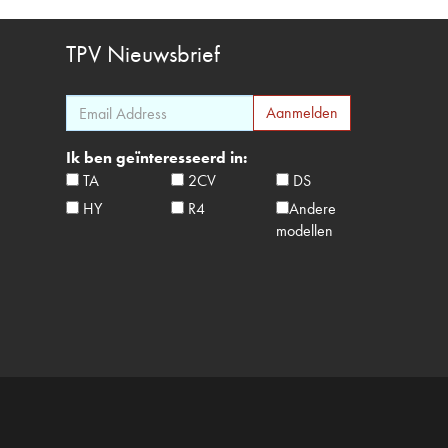
TPV
Nieuwsbrief
Ik ben geïnteresseerd in:
TA
2CV
DS
HY
R4
Andere
modellen