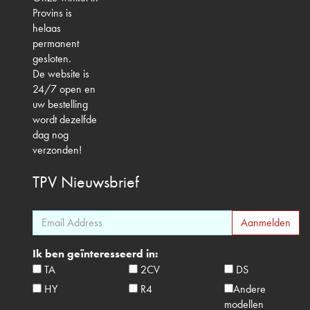
Provins is
helaas
permanent
gesloten.
De website is
24/7 open en
uw bestelling
wordt dezelfde
dag nog
verzonden!
TPV
Nieuwsbrief
Ik ben geïnteresseerd in:
TA
2CV
DS
HY
R4
Andere
modellen