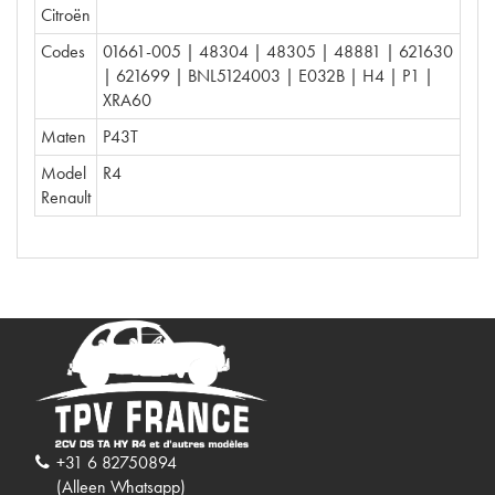
Citroën
Codes
01661-005 | 48304 | 48305 | 48881 | 621630
| 621699 | BNL5124003 | E032B | H4 | P1 |
XRA60
Maten
P43T
Model
R4
Renault
+31 6 82750894
(Alleen Whatsapp)