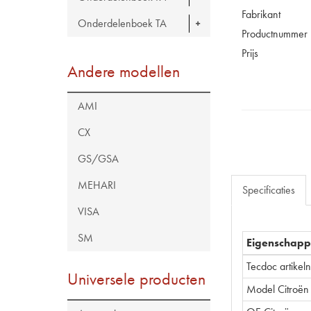
Fabrikant
Onderdelenboek TA
Productnummer
Prijs
Andere modellen
AMI
CX
GS/GSA
MEHARI
Specificaties
VISA
SM
Eigenschap
Tecdoc artike
Universele producten
Model Citroën