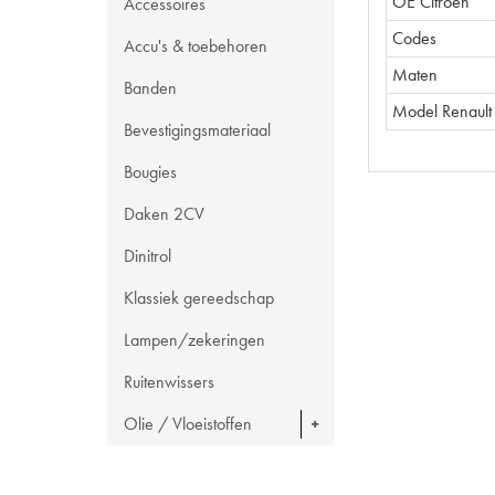
OE Citroën
Accessoires
Codes
Accu's & toebehoren
Maten
Banden
Model Renault
Bevestigingsmateriaal
Bougies
Daken 2CV
Dinitrol
Klassiek gereedschap
Lampen/zekeringen
Ruitenwissers
Olie / Vloeistoffen