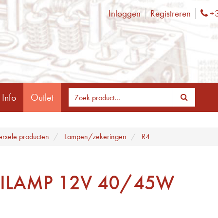
Inloggen
Registreren
+3
Ph
 Info
Outlet
ersele producten
Lampen/zekeringen
R4
ILAMP 12V 40/45W