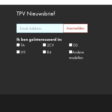
TPV
Nieuwsbrief
Ik ben geïnteresseerd in:
TA
2CV
DS
HY
R4
Andere
modellen