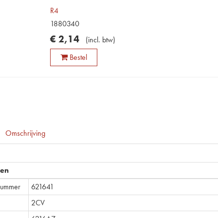
R4
1880340
€
2
,
14
(
incl. btw
)
Bestel
Omschrijving
pen
lnummer
621641
2CV