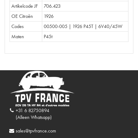
Artikelcode JF
706.423
OE Citroën
1926
Codes
00500-005 | 1926 P45T | 6V40/45W
Maten
P45t
+31 6 82750894
(Alleen Whatsapp)
sales@tpvfrance.com