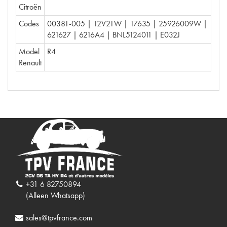
Citroën
Codes
00381-005 | 12V21W | 17635 | 25926009W |
621627 | 6216A4 | BNL5124011 | E032J
Model
R4
Renault
+31 6 82750894
(Alleen Whatsapp)
sales@tpvfrance.com