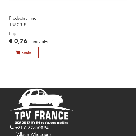
Productnummer
1880318
Prijs
€
0
,
76
(
incl. btw
)
Bestel
+31 6 82750894
(Alleen Whatsapp)