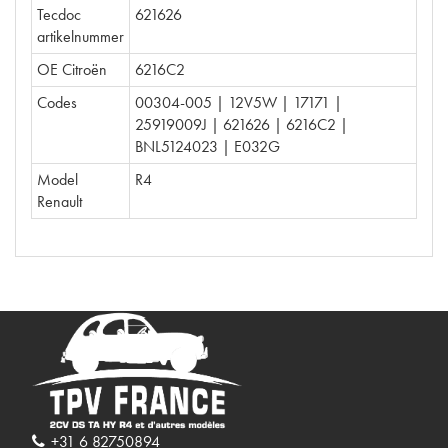
Tecdoc
621626
artikelnummer
OE Citroën
6216C2
Codes
00304-005 | 12V5W | 17171 |
25919009J | 621626 | 6216C2 |
BNL5124023 | E032G
Model
R4
Renault
+31 6 82750894