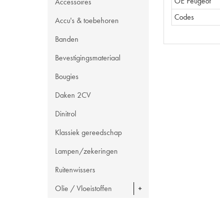
OE Peugeot
Accessoires
Codes
Accu's & toebehoren
Banden
Bevestigingsmateriaal
Bougies
Daken 2CV
Dinitrol
Klassiek gereedschap
Lampen/zekeringen
Ruitenwissers
Olie / Vloeistoffen