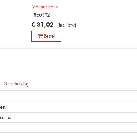
Mannesmann
1860392
€
31
,
02
(
incl. btw
)
Bestel
Omschrijving
pen
nummer