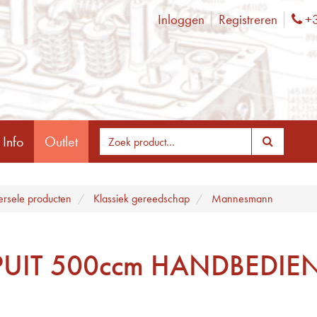
Inloggen
Registreren
+3
Ph
 Info
Outlet
ersele producten
Klassiek gereedschap
Mannesmann
PUIT 500ccm HANDBEDIE