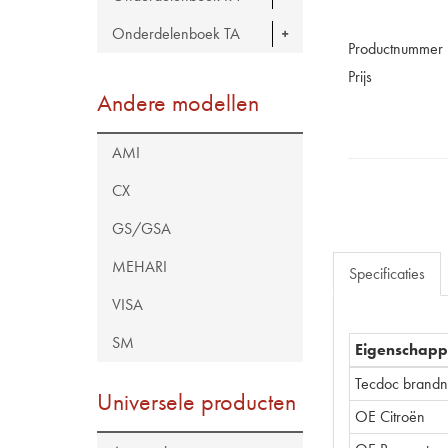
Onderdelenboek TA
Productnummer
Prijs
Andere modellen
AMI
CX
GS/GSA
MEHARI
Specificaties
VISA
SM
Eigenschap
Tecdoc brand
Universele producten
OE Citroën