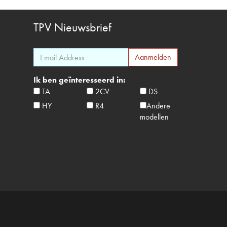
TPV
Nieuwsbrief
Ik ben geïnteresseerd in:
TA
2CV
DS
HY
R4
Andere
modellen