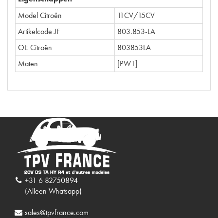
Model Citroën
11CV/15CV
Artikelcode JF
803.853-LA
OE Citroën
803853LA
Maten
[PW1]
+31 6 82750894
(Alleen Whatsapp)
sales@tpvfrance.com