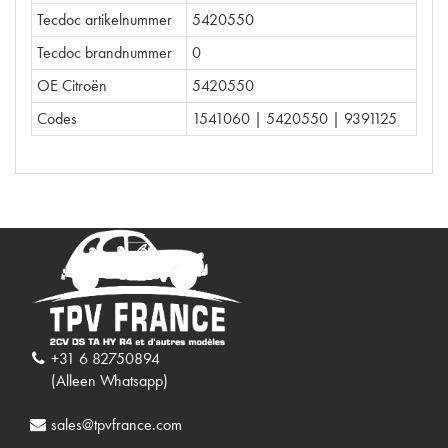
Tecdoc artikelnummer
5420550
Tecdoc brandnummer
0
OE Citroën
5420550
Codes
1541060 | 5420550 | 9391125
+31 6 82750894
(Alleen Whatsapp)
sales@tpvfrance.com