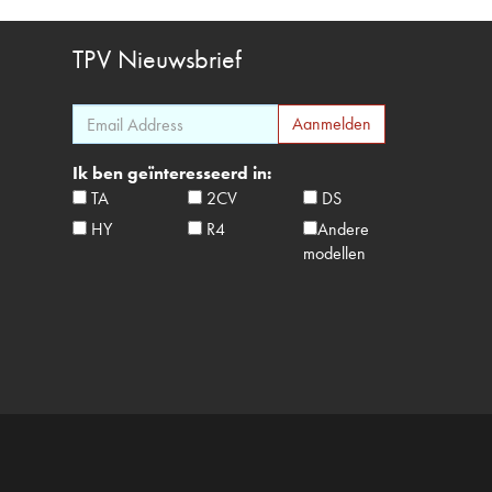
TPV
Nieuwsbrief
Ik ben geïnteresseerd in:
TA
2CV
DS
HY
R4
Andere
modellen