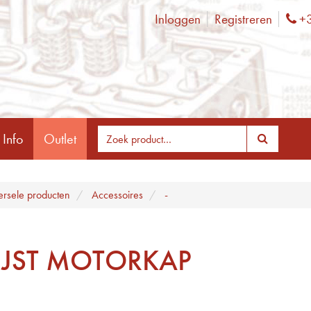
Inloggen
Registreren
+3
Ph
 Info
Outlet
ersele producten
Accessoires
-
LIJST MOTORKAP