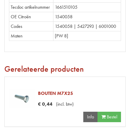
Tecdoc artikelnummer
1661510105
OE Citroën
1540058
Codes
1540058 | 5427293 | 6001000
Maten
[PW 8]
Gerelateerde producten
BOUTEN M7X25
€
0
,
44
(
incl. btw
)
Info
Bestel