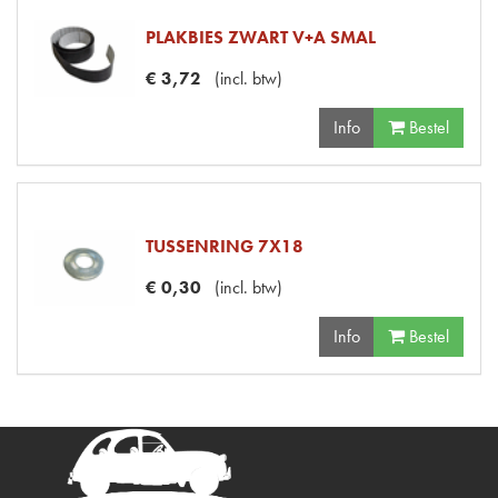
PLAKBIES ZWART V+A SMAL
€
3
,
72
(
incl. btw
)
Info
Bestel
TUSSENRING 7X18
€
0
,
30
(
incl. btw
)
Info
Bestel