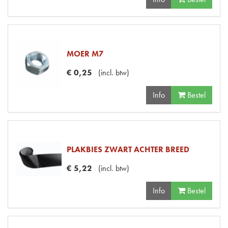
MOER M7
€
0
,
25
(
incl. btw
)
Info
Bestel
PLAKBIES ZWART ACHTER BREED
€
5
,
22
(
incl. btw
)
Info
Bestel