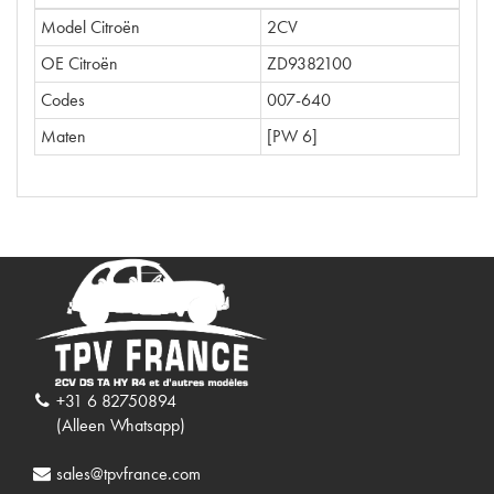
Model Citroën
2CV
OE Citroën
ZD9382100
Codes
007-640
Maten
[PW 6]
+31 6 82750894
(Alleen Whatsapp)
sales@tpvfrance.com