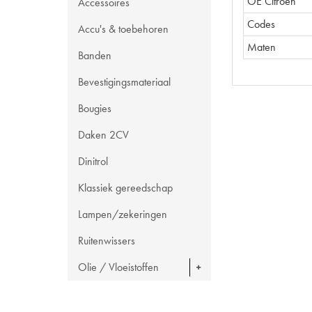
OE Citroën
Accessoires
Codes
Accu's & toebehoren
Maten
Banden
Bevestigingsmateriaal
Bougies
Daken 2CV
Dinitrol
Klassiek gereedschap
Lampen/zekeringen
Ruitenwissers
Olie / Vloeistoffen