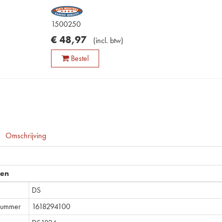
1500250
€
48
,
97
(
incl. btw
)
Bestel
Omschrijving
pen
DS
lnummer
1618294100