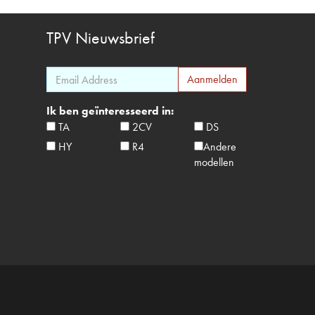
TPV
Nieuwsbrief
Ik ben geïnteresseerd in:
TA
2CV
DS
HY
R4
Andere
modellen