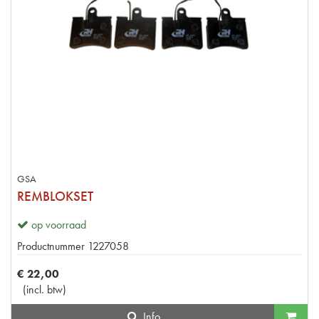
GSA
REMBLOKSET
op voorraad
Productnummer
1227058
€
22
,
00
(
incl. btw
)
Info