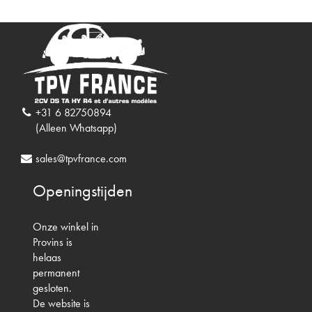
+31 6 82750894
(Alleen Whatsapp)
sales@tpvfrance.com
Openingstijden
Onze winkel in
Provins is
helaas
permanent
gesloten.
De website is