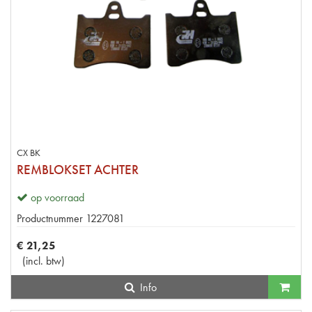
CX BK
REMBLOKSET ACHTER
op voorraad
Productnummer
1227081
€
21
,
25
(
incl. btw
)
Info