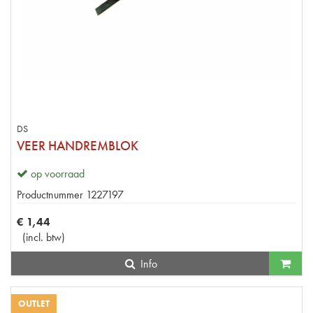
DS
VEER HANDREMBLOK
op voorraad
Productnummer
1227197
€
1
,
44
(
incl. btw
)
Info
OUTLET