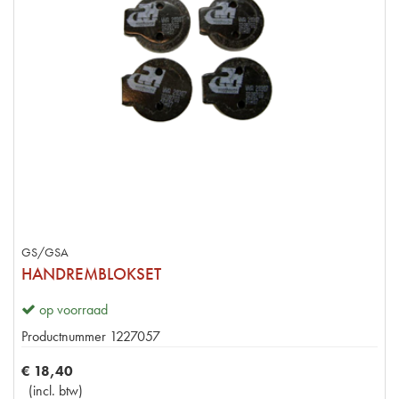
GS/GSA
HANDREMBLOKSET
op voorraad
Productnummer
1227057
€
18
,
40
(
incl. btw
)