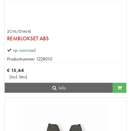
2CV6/DYANE
REMBLOKSET ABS
op voorraad
Productnummer
1228010
€
15
,
64
(
incl. btw
)
Info