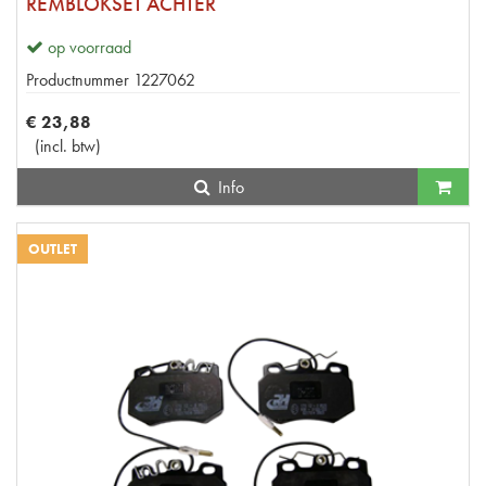
REMBLOKSET ACHTER
op voorraad
Productnummer
1227062
€
23
,
88
(
incl. btw
)
Info
OUTLET