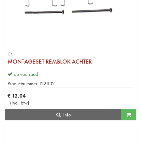
CX
MONTAGESET REMBLOK ACHTER
op voorraad
Productnummer
1221132
€
12
,
04
(
incl. btw
)
Info