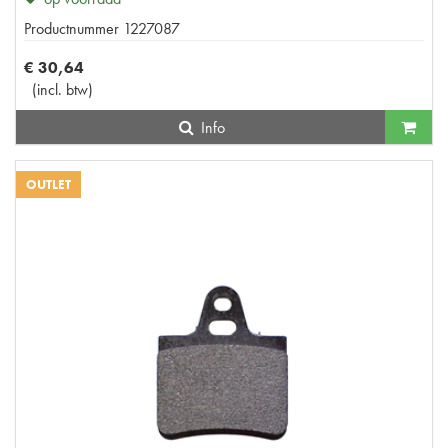
Productnummer
1227087
€
30
,
64
(
incl. btw
)
Info
OUTLET