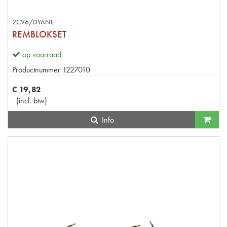
2CV6/DYANE
REMBLOKSET
op voorraad
Productnummer
1227010
€
19
,
82
(
incl. btw
)
Info