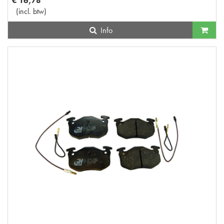
€
16
,
78
(
incl. btw
)
Info