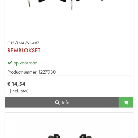
C15/LNA/VI ->87
REMBLOKSET
op voorraad
Productnummer
1227030
€
14
,
54
(
incl. btw
)
Info