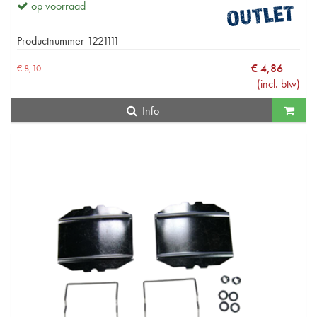
op voorraad
Productnummer
1221111
€
4
,
86
€
8
,
10
(
incl. btw
)
Info