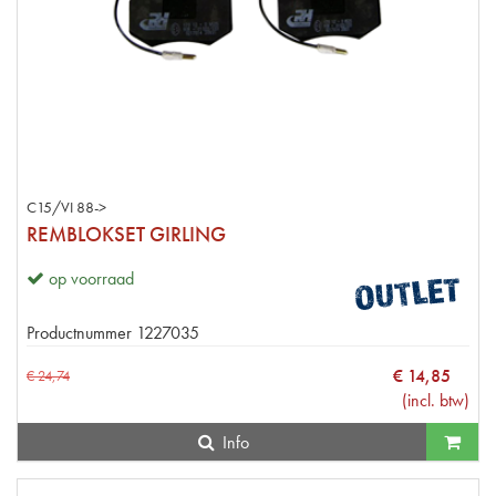
C15/VI 88->
REMBLOKSET GIRLING
op voorraad
Productnummer
1227035
€
14
,
85
€
24
,
74
(
incl. btw
)
Info