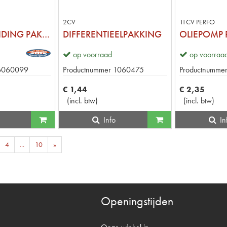
2CV
11CV PERFO
OLIEPOMPLEIDING PAKKING
DIFFERENTIEELPAKKING
op voorraad
op voorraa
6060099
Productnummer
1060475
Productnumme
€
1
,
44
€
2
,
35
(
incl. btw
)
(
incl. btw
)
Info
In
4
...
10
»
Openingstijden