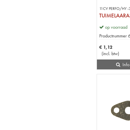
11CV PERFO/HY -
op voorraad
Productnummer
€
1
,
12
(
incl. btw
)
Info