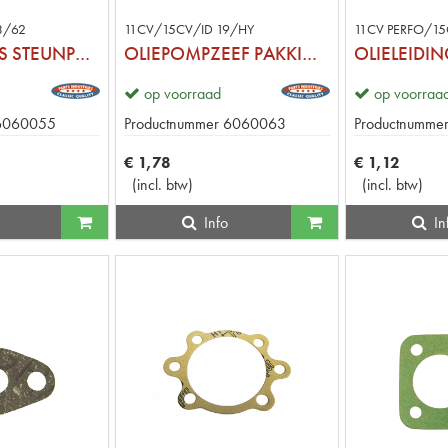
3/62
11CV/15CV/ID 19/HY
11CV PERFO/1
TUIMELAARAS STEUNPAKKING
OLIEPOMPZEEF PAKKINGRING
op voorraad
op voorraa
6060055
Productnummer
6060063
Productnumme
€
1
,
78
€
1
,
12
(
incl. btw
)
(
incl. btw
)
Info
In