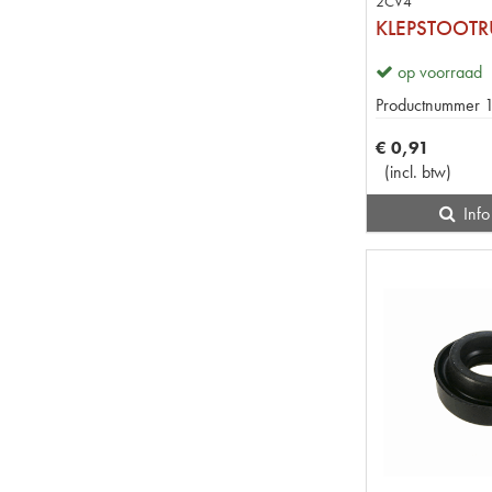
2CV4
op voorraad
Productnummer
€
0
,
91
(
incl. btw
)
Info