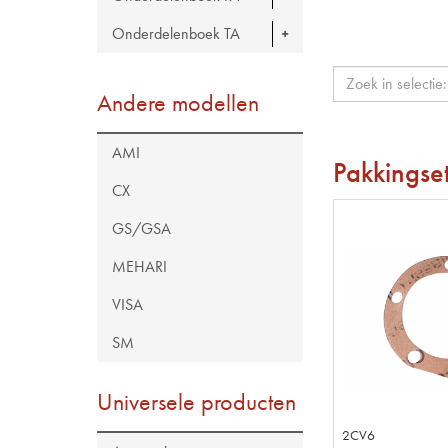
Onderdelenboek TA
Andere modellen
AMI
Pakkingse
CX
GS/GSA
MEHARI
VISA
SM
Universele producten
2CV6