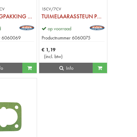
5CV
15CV/7CV
OLIELEIDINGPAKKING CILINDERKOP
TUIMELAARASSTEUN PAKKING
d
op voorraad
r
6060069
Productnummer
6060075
€
1
,
19
(
incl. btw
)
fo
Info