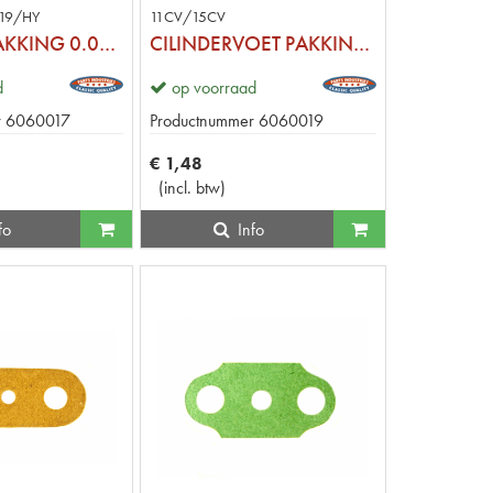
19/HY
11CV/15CV
CIL.VOET PAKKING 0.07MM STD
CILINDERVOET PAKKING 0.25MM
d
op voorraad
r
6060017
Productnummer
6060019
€
1
,
48
(
incl. btw
)
fo
Info