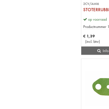
2CV/AMI6
STOTERRUBB
op voorraad
Productnummer
€
1
,
39
(
incl. btw
)
Info