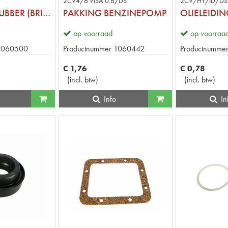
2CV4/6 VISA 0.6/DS
2CV/HY/ID/DS
KLEPSTOOTRUBBER (BRILRUBBER)
PAKKING BENZINEPOMP
OLIELEIDI
op voorraad
op voorraa
1060500
Productnummer
1060442
Productnumme
€
1
,
76
€
0
,
78
(
incl. btw
)
(
incl. btw
)
Info
In