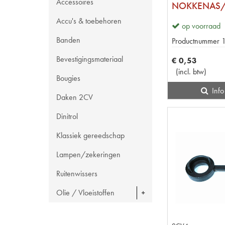
Accessoires
Accu's & toebehoren
op voorraad
Banden
Productnummer
Bevestigingsmateriaal
€
0
,
53
(
incl. btw
)
Bougies
Info
Daken 2CV
Dinitrol
Klassiek gereedschap
Lampen/zekeringen
Ruitenwissers
Olie / Vloeistoffen