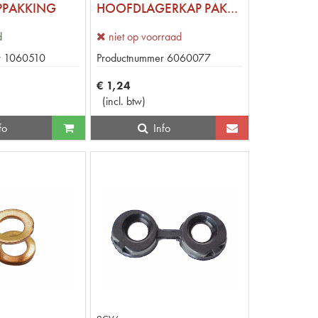
JPPAKKING
HOOFDLAGERKAP PAKKINGSTRIP 15
d
niet op voorraad
r
1060510
Productnummer
6060077
€
1
,
24
(
incl. btw
)
fo
Info