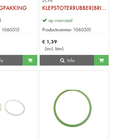
2CV6
NGPAKKING
KLEPSTOTERRUBBER(BRILRUBBER)
d
op voorraad
r
1060515
Productnummer
1060501
€
1
,
39
(
incl. btw
)
fo
Info