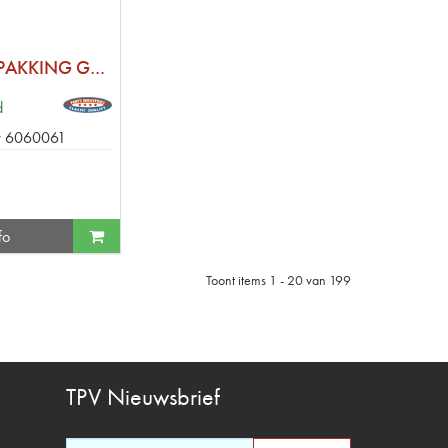
OLIEPOMP PAKKING GROOT GAT
d
r
6060061
fo
Toont items
1 - 20
van
199
TPV
Nieuwsbrief