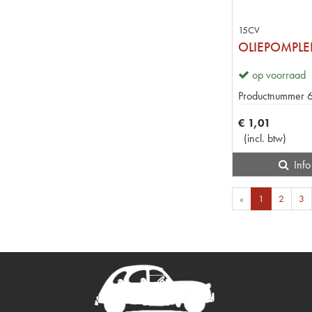
15CV
op voorraad
Productnummer
€
1
,
01
(
incl. btw
)
Info
«
1
2
3