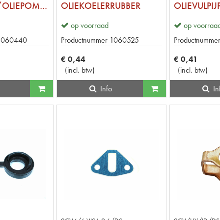
NOKKENAS/OLIEPOMP PAKKING
OLIEKOELERRUBBER
OLIEVULPI
op voorraad
op voorraa
1060440
Productnummer
1060525
Productnumme
€
0
,
44
€
0
,
41
(
incl. btw
)
(
incl. btw
)
Info
In