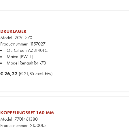
DRUKLAGER
Model
2CV ->70
Productnummer
1157027
OE Citroën
AZ31401C
Maten
[PW 1]
Model Renault
R4 -70
€ 26,22
(€ 21,85 excl. btw)
KOPPELINGSSET 160 MM
Model
7701461380
Productnummer
2150015