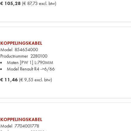
€ 105,28
(€ 87,73 excl. btw)
KOPPELINGSKABEL
Model
854654000
Productnummer
2280100
Maten
[PW 1] L:790MM
Model Renault
R4 ->6/66
€ 11,46
(€ 9,55 excl. btw)
KOPPELINGSKABEL
Model
7704001778