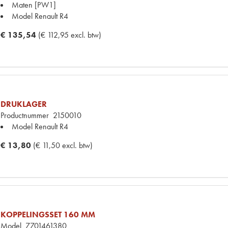
Maten
[PW1]
Model Renault
R4
€ 135,54
(€ 112,95 excl. btw)
DRUKLAGER
Productnummer
2150010
Model Renault
R4
€ 13,80
(€ 11,50 excl. btw)
KOPPELINGSSET 160 MM
Model
7701461380