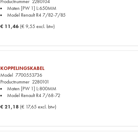
Productnummer
2280104
Maten
[PW 1] L:650MM
Model Renault
R4 7/82-7/85
€ 11,46
(€ 9,55 excl. btw)
KOPPELINGSKABEL
Model
7700553736
Productnummer
2280101
Maten
[PW 1] L:800MM
Model Renault
R4 7/68-72
€ 21,18
(€ 17,65 excl. btw)