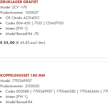
DRUKLAGER GRAFIET
Model
2CV ->70
Productnummer
1150027
OE Citroën
AZ31401C
Codes
004-450 | 7105 | CEM07105
Maten
[PW 1]
Model Renault
R4 -70
€ 55,00
(€ 45,83 excl. btw)
KOPPELINGSSET 180 MM
Model
7701349937
Productnummer
2150020
Codes
003388 | 7701349937 | 7701461382 | 7701463616 | 77
Maten
[PW 1]
Model Renault
R4