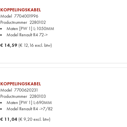
KOPPELINGSKABEL
Model
7704001996
Productnummer
2280102
Maten
[PW 1] L:1050MM
Model Renault
R4 72->
€ 14,59
(€ 12,16 excl. btw)
KOPPELINGSKABEL
Model
7700620231
Productnummer
2280103
Maten
[PW 1] L:690MM
Model Renault
R4 ->7/82
€ 11,04
(€ 9,20 excl. btw)