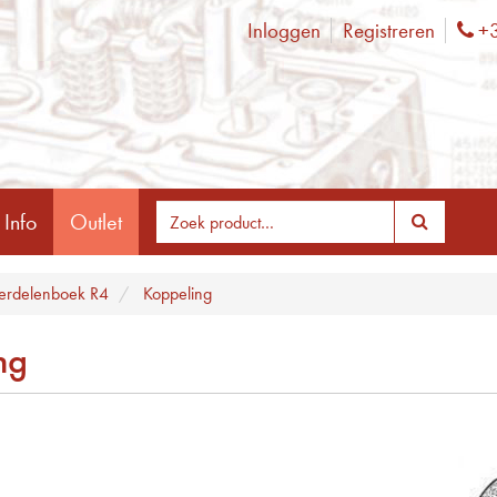
Inloggen
Registreren
+3
Ph
 Info
Outlet
rdelenboek R4
Koppeling
ng