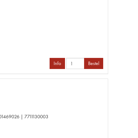
Info
Bestel
01469026 | 7711130003