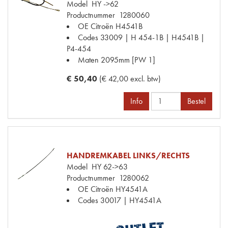
Model
HY ->62
Productnummer
1280060
OE Citroën
H4541B
Codes
33009 | H 454-1B | H4541B |
P4-454
Maten
2095mm [PW 1]
€ 50,40
(€ 42,00 excl. btw)
Info
Bestel
HANDREMKABEL LINKS/RECHTS
Model
HY 62->63
Productnummer
1280062
OE Citroën
HY4541A
Codes
30017 | HY4541A