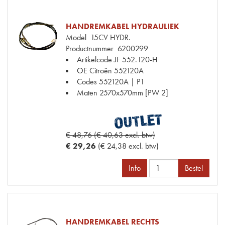
HANDREMKABEL HYDRAULIEK
Model
15CV HYDR.
Productnummer
6200299
Artikelcode JF
552.120-H
OE Citroën
552120A
Codes
552120A | P1
Maten
2570x570mm [PW 2]
€ 48,76 (€ 40,63 excl. btw)
€ 29,26
(€ 24,38 excl. btw)
Info
Bestel
HANDREMKABEL RECHTS