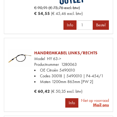
€ 90,91 (€ 75,76 excl. btw)
€ 54,55
(€ 45,46 excl. btw)
Info
Bestel
HANDREMKABEL LINKS/RECHTS
Model
HY 63->
Productnummer
1280063
OE Citroën
5490010
Codes
30018 | 5490010 | P4-454/1
Maten
1200mm 865mm [PW 2]
€ 60,42
(€ 50,35 excl. btw)
Niet op voorraad
Info
Mail ons