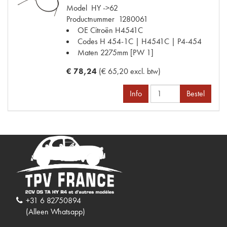
Model
HY ->62
Productnummer
1280061
OE Citroën
H4541C
Codes
H 454-1C | H4541C | P4-454
Maten
2275mm [PW 1]
€ 78,24
(€ 65,20 excl. btw)
Info
Bestel
+31 6 82750894
(Alleen Whatsapp)