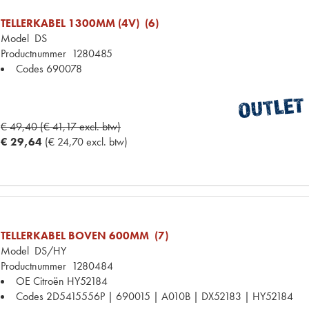
TELLERKABEL 1300MM (4V) (6)
Model
DS
Productnummer
1280485
Codes
690078
€ 49,40 (€ 41,17 excl. btw)
€ 29,64
(€ 24,70 excl. btw)
TELLERKABEL BOVEN 600MM (7)
Model
DS/HY
Productnummer
1280484
OE Citroën
HY52184
Codes
2D5415556P | 690015 | A010B | DX52183 | HY52184