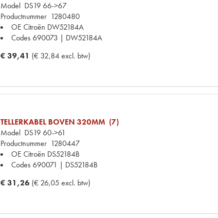
Model
DS19 66->67
Productnummer
1280480
OE Citroën
DW52184A
Codes
690073 | DW52184A
€ 39,41
(€ 32,84 excl. btw)
TELLERKABEL BOVEN 320MM (7)
Model
DS19 60->61
Productnummer
1280447
OE Citroën
DS52184B
Codes
690071 | DS52184B
€ 31,26
(€ 26,05 excl. btw)