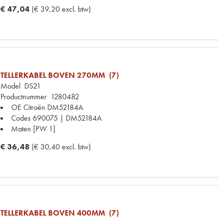
€ 47,04
(€ 39,20 excl. btw)
TELLERKABEL BOVEN 270MM (7)
Model
DS21
Productnummer
1280482
OE Citroën
DM52184A
Codes
690075 | DM52184A
Maten
[PW 1]
€ 36,48
(€ 30,40 excl. btw)
TELLERKABEL BOVEN 400MM (7)