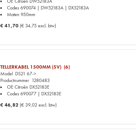
OE Citroën
DW52183A
Codes
690074 | DW52183A | DX52183A
Maten
950mm
€ 41,70
(€ 34,75 excl. btw)
TELLERKABEL 1500MM (5V) (6)
Model
DS21 67->
Productnummer
1280483
OE Citroën
DX52183E
Codes
690077 | DX52183E
€ 46,82
(€ 39,02 excl. btw)