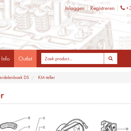
Inloggen
Registreren
+3
Ph
 Info
Outlet
rdelenboek DS
KM-teller
r