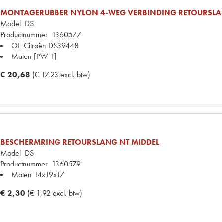
MONTAGERUBBER NYLON 4-WEG VERBINDING RETOURSL
Model
DS
Productnummer
1360577
OE Citroën
DS39448
Maten
[PW 1]
€ 20,68
(€ 17,23 excl. btw)
BESCHERMRING RETOURSLANG NT MIDDEL
Model
DS
Productnummer
1360579
Maten
14x19x17
€ 2,30
(€ 1,92 excl. btw)