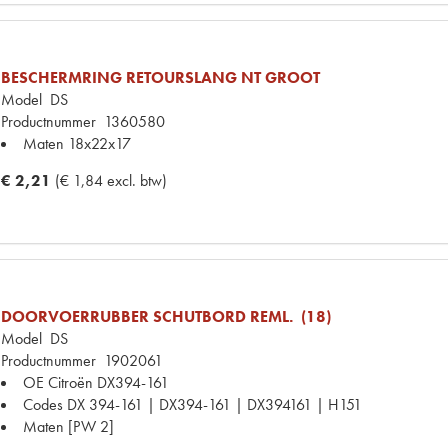
BESCHERMRING RETOURSLANG NT GROOT
Model
DS
Productnummer
1360580
Maten
18x22x17
€ 2,21
(€ 1,84 excl. btw)
DOORVOERRUBBER SCHUTBORD REML. (18)
Model
DS
Productnummer
1902061
OE Citroën
DX394-161
Codes
DX 394-161 | DX394-161 | DX394161 | H151
Maten
[PW 2]