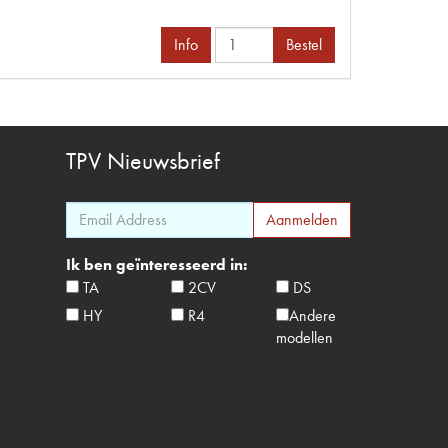
Info
Bestel
TPV
Nieuwsbrief
Ik ben geïnteresseerd in:
TA
2CV
DS
HY
R4
Andere
modellen