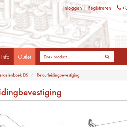
Inloggen
Registreren
+3
Ph
 Info
Outlet
rdelenboek DS
Retourleidingbevestiging
idingbevestiging