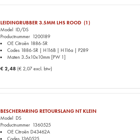
LEIDINGRUBBER 3.5MM LHS ROOD (1)
Model
ID/DS
Productnummer
1200189
OE Citroën
1886-SR
Codes
1886-SR | H116B | H116a | P289
Maten
3.5x10x10mm [PW 1]
€ 2,48
(€ 2,07 excl. btw)
BESCHERMRING RETOURSLANG NT KLEIN
Model
DS
Productnummer
1360525
OE Citroën
D43462A
Codes
1360525