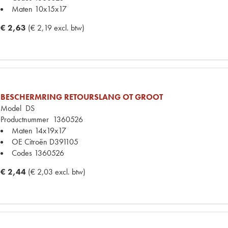
Maten
10x15x17
€ 2,63
(€ 2,19 excl. btw)
BESCHERMRING RETOURSLANG OT GROOT
Model
DS
Productnummer
1360526
Maten
14x19x17
OE Citroën
D391105
Codes
1360526
€ 2,44
(€ 2,03 excl. btw)