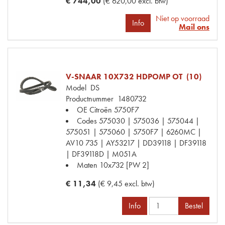
€ 744,00
(€ 620,00 excl. btw)
Niet op voorraad
Info
Mail ons
V-SNAAR 10X732 HDPOMP OT (10)
Model
DS
Productnummer
1480732
OE Citroën
5750F7
Codes
575030 | 575036 | 575044 |
575051 | 575060 | 5750F7 | 6260MC |
AV10 735 | AY53217 | DD39118 | DF39118
| DF39118D | M051A
Maten
10x732 [PW 2]
€ 11,34
(€ 9,45 excl. btw)
Info
Bestel