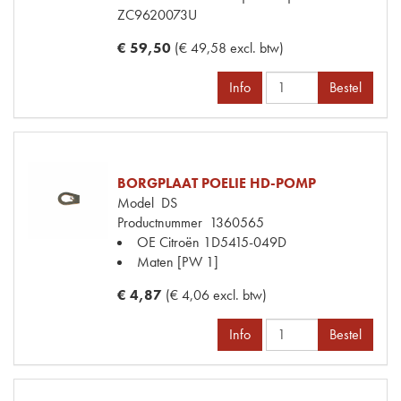
ZC9620073U
€ 59,50
(€ 49,58 excl. btw)
Info
Bestel
BORGPLAAT POELIE HD-POMP
Model
DS
Productnummer
1360565
OE Citroën
1D5415-049D
Maten
[PW 1]
€ 4,87
(€ 4,06 excl. btw)
Info
Bestel