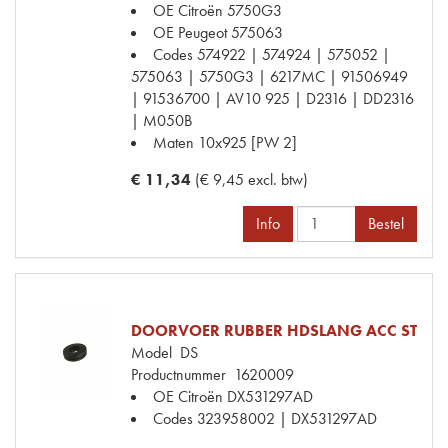
OE Citroën
5750G3
OE Peugeot
575063
Codes
574922 | 574924 | 575052 |
575063 | 5750G3 | 6217MC | 91506949
| 91536700 | AV10 925 | D2316 | DD2316
| M050B
Maten
10x925 [PW 2]
€ 11,34
(€ 9,45 excl. btw)
Info
Bestel
DOORVOER RUBBER HDSLANG ACC ST
Model
DS
Productnummer
1620009
OE Citroën
DX531297AD
Codes
323958002 | DX531297AD