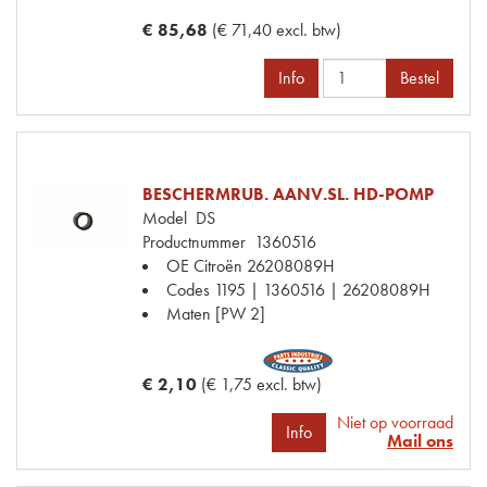
€ 85,68
(€ 71,40 excl. btw)
Info
Bestel
BESCHERMRUB. AANV.SL. HD-POMP
Model
DS
Productnummer
1360516
OE Citroën
26208089H
Codes
1195 | 1360516 | 26208089H
Maten
[PW 2]
€ 2,10
(€ 1,75 excl. btw)
Niet op voorraad
Info
Mail ons