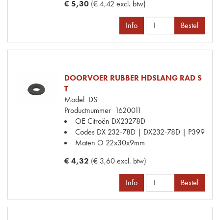
€ 5,30
(€ 4,42 excl. btw)
Info
Bestel
DOORVOER RUBBER HDSLANG RAD S
T
Model
DS
Productnummer
1620011
OE Citroën
DX23278D
Codes
DX 232-78D | DX232-78D | P399
Maten
O 22x30x9mm
€ 4,32
(€ 3,60 excl. btw)
Info
Bestel