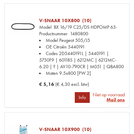
V-SNAAR 10X800 (10)
Model
BX 16/19 C25/DS HDPOMP 65-
Productnummer
1480800
Model Peugeot
505/J5
OE Citroën
5440191
Codes
2D5440191L | 5440191 |
5750F9 | 60118S | 6212MC | 6212MC-
6.20 | ? | AV10-790CR | M051 | QBA800
Maten
9.5x800 [PW 2]
€ 5,16
(€ 4,30 excl. btw)
Niet op voorraad
Info
Mail ons
V-SNAAR 10X900 (10)