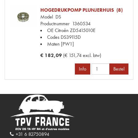
HOGEDRUKPOMP PLUNJERHUIS (8)
Model
DS
Productnummer
1360534
OE Citroën
ZD5415010E
Codes
DS39115D
Maten
[PW1]
€ 182,09
(€ 151,74 excl. btw)
Info
Bestel
+31 6 82750894