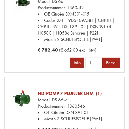
Model
DS 66-
Productnummer
1360512
OE Citroën
DXN391-015
Codes
271 | 9D5409758T | CHP111 |
CHP111 3V | DXN 391-01 | DXN391-01 |
H058C | H058c 3snaren | P221
Maten
2 SCHIJFSPOELIE [PW1]
€ 782,40
(€ 652,00 excl. btw)
Info
Bestel
HD-POMP 7 PLUNJER LHM (1)
Model
DS 66->
Productnummer
1360546
OE Citroën
DXN 391-01
Maten
3 SCHIJFSPOELIE [PW1]