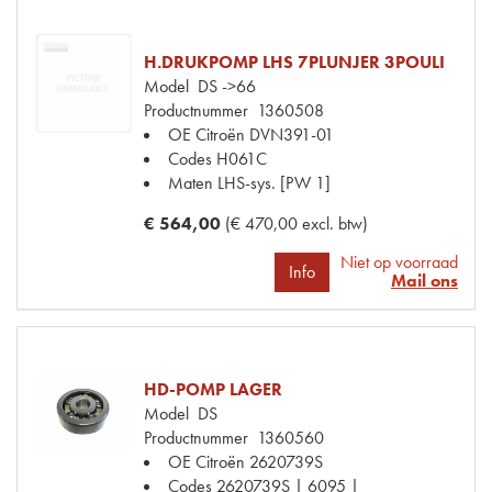
H.DRUKPOMP LHS 7PLUNJER 3POULI
Model
DS ->66
Productnummer
1360508
OE Citroën
DVN391-01
Codes
H061C
Maten
LHS-sys. [PW 1]
€ 564,00
(€ 470,00 excl. btw)
Niet op voorraad
Info
Mail ons
HD-POMP LAGER
Model
DS
Productnummer
1360560
OE Citroën
2620739S
Codes
2620739S | 6095 |