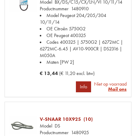
Model
BX/DS/C15/CX/LN/VI 10/11/14
Productnummer
1480910
Model Peugeot
204/205/304
10/11/14
OE Citroën
5750G2
OE Peugeot
400325
Codes
400325 | 5750G2 | 6272MC |
6272MC-6.45 | AV10-900CR | DS2316 |
M050A
Maten
[PW 2]
€ 13,44
(€ 11,20 excl. btw)
Niet op voorraad
Info
Mail ons
V-SNAAR 10X925 (10)
Model
DS
Productnummer
1480925