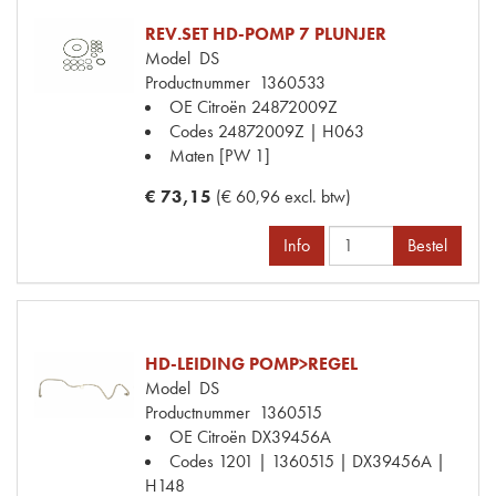
REV.SET HD-POMP 7 PLUNJER
Model
DS
Productnummer
1360533
OE Citroën
24872009Z
Codes
24872009Z | H063
Maten
[PW 1]
€ 73,15
(€ 60,96 excl. btw)
Info
Bestel
HD-LEIDING POMP>REGEL
Model
DS
Productnummer
1360515
OE Citroën
DX39456A
Codes
1201 | 1360515 | DX39456A |
H148