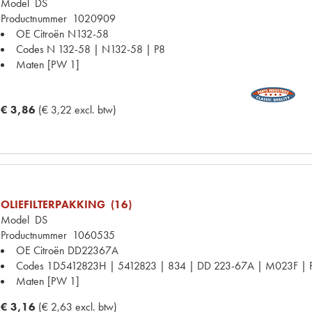
Model
DS
Productnummer
1020909
OE Citroën
N132-58
Codes
N 132-58 | N132-58 | P8
Maten
[PW 1]
€ 3,86
(€ 3,22 excl. btw)
OLIEFILTERPAKKING (16)
Model
DS
Productnummer
1060535
OE Citroën
DD22367A
Codes
1D5412823H | 5412823 | 834 | DD 223-67A | M023F | 
Maten
[PW 1]
€ 3,16
(€ 2,63 excl. btw)