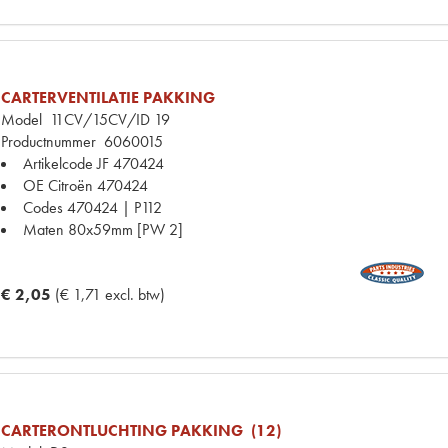
CARTERVENTILATIE PAKKING
Model
11CV/15CV/ID 19
Productnummer
6060015
Artikelcode JF
470424
OE Citroën
470424
Codes
470424 | P112
Maten
80x59mm [PW 2]
€ 2,05
(€ 1,71 excl. btw)
CARTERONTLUCHTING PAKKING (12)