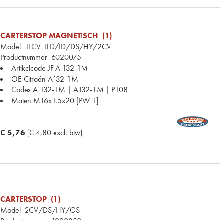
CARTERSTOP MAGNETISCH (1)
Model
11CV 11D/ID/DS/HY/2CV
Productnummer
6020075
Artikelcode JF
A 132-1M
OE Citroën
A132-1M
Codes
A 132-1M | A132-1M | P108
Maten
M16x1.5x20 [PW 1]
€ 5,76
(€ 4,80 excl. btw)
CARTERSTOP (1)
Model
2CV/DS/HY/GS