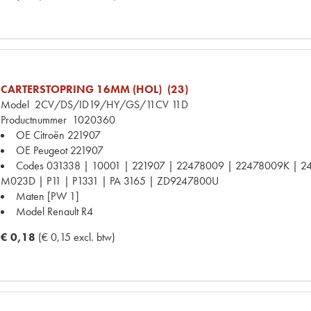
CARTERSTOPRING 16MM (HOL) (23)
Model
2CV/DS/ID19/HY/GS/11CV 11D
Productnummer
1020360
OE Citroën
221907
OE Peugeot
221907
Codes
031338 | 10001 | 221907 | 22478009 | 22478009K | 24
M023D | P11 | P1331 | PA 3165 | ZD9247800U
Maten
[PW 1]
Model Renault
R4
€ 0,18
(€ 0,15 excl. btw)