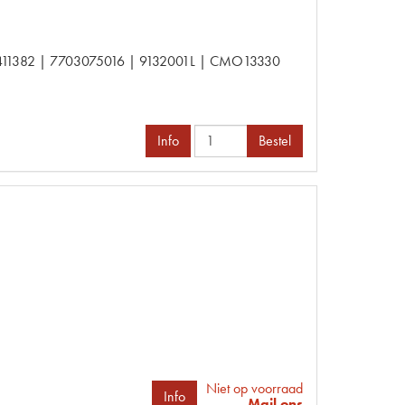
5411382 | 7703075016 | 9132001L | CMO13330
Info
Bestel
Niet op voorraad
Info
Mail ons