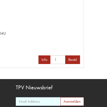
004U
Info
Bestel
TPV
Nieuwsbrief