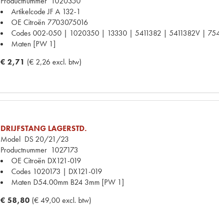
Productnummer
1020350
Artikelcode JF
A 132-1
OE Citroën
7703075016
Codes
002-050 | 1020350 | 13330 | 5411382 | 5411382V | 7
Maten
[PW 1]
€ 2,71
(€ 2,26 excl. btw)
DRIJFSTANG LAGERSTD.
Model
DS 20/21/23
Productnummer
1027173
OE Citroën
DX121-019
Codes
1020173 | DX121-019
Maten
D54.00mm B24 3mm [PW 1]
€ 58,80
(€ 49,00 excl. btw)