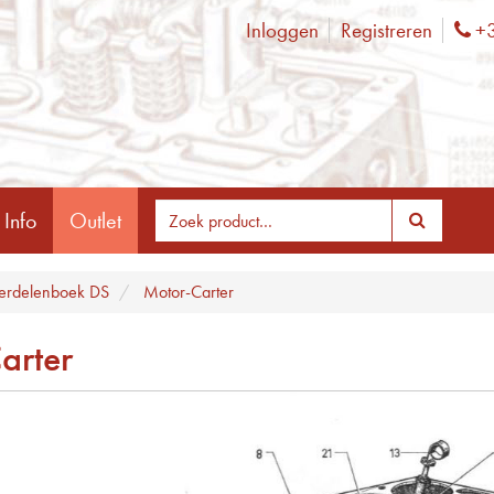
Inloggen
Registreren
+3
Ph
 Info
Outlet
rdelenboek DS
Motor-Carter
arter