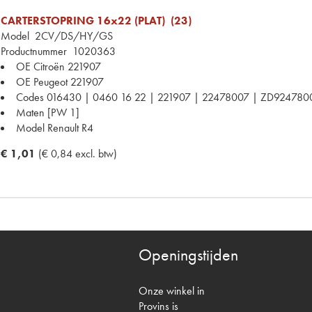
CARTERSTOPRING 16x22 (PLAT) (23)
Model
2CV/DS/HY/GS
Productnummer
1020363
OE Citroën
221907
OE Peugeot
221907
Codes
016430 | 0460 16 22 | 221907 | 22478007 | ZD92478
Maten
[PW 1]
Model Renault
R4
€ 1,01
(€ 0,84 excl. btw)
Openingstijden
Onze winkel in
Provins is