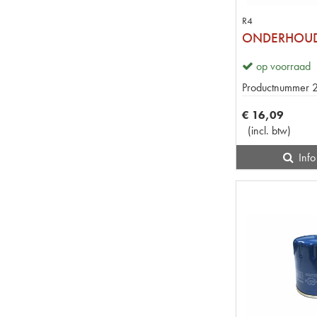
R4
op voorraad
Productnummer
€
16
,
09
(
incl. btw
)
Info