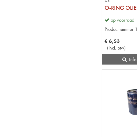
DS
op voorraad
Productnummer
€
6
,
53
(
incl. btw
)
Info