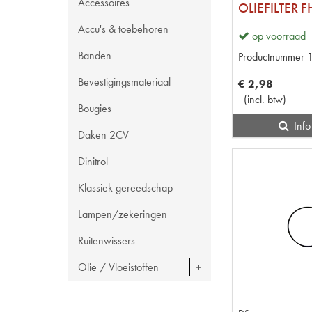
Accessoires
OLIEFILTER 
Accu's & toebehoren
op voorraad
Banden
Productnummer
Bevestigingsmateriaal
€
2
,
98
(
incl. btw
)
Bougies
Info
Daken 2CV
Dinitrol
Klassiek gereedschap
Lampen/zekeringen
Ruitenwissers
Olie / Vloeistoffen