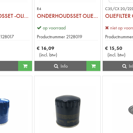
R4
C35/CX 20/22
ONDERHOUDSSET -OLIEFILTER 3/4"
ONDERHOUDSSET OLIEFLTR M20X1.5
OLIEFILTER
op voorraad
niet op voo
2128017
Productnummer
2128019
Productnumme
€
16
,
09
€
15
,
50
(
incl. btw
)
(
incl. btw
)
Info
In