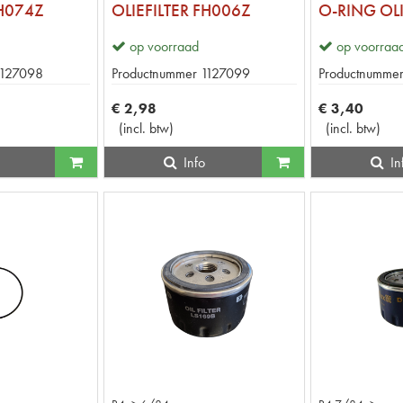
FH074Z
OLIEFILTER FH006Z
O-RING OLI
op voorraad
op voorraa
1127098
Productnummer
1127099
Productnumme
€
2
,
98
€
3
,
40
(
incl. btw
)
(
incl. btw
)
Info
In