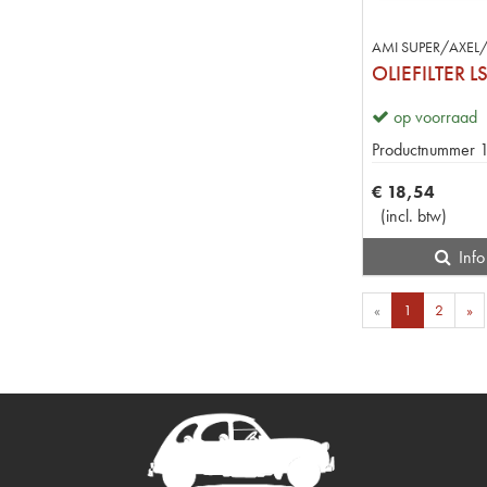
AMI SUPER/AXEL
OLIEFILTER 
op voorraad
Productnummer
€
18
,
54
(
incl. btw
)
Info
«
1
2
»