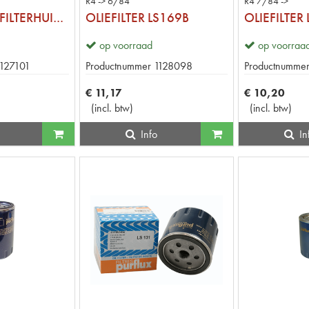
R4 -> 6/84
R4 7/84 ->
O-RING OLIEFILTERHUIS GROOT
OLIEFILTER LS169B
OLIEFILTER
op voorraad
op voorraa
1127101
Productnummer
1128098
Productnumme
€
11
,
17
€
10
,
20
(
incl. btw
)
(
incl. btw
)
Info
In