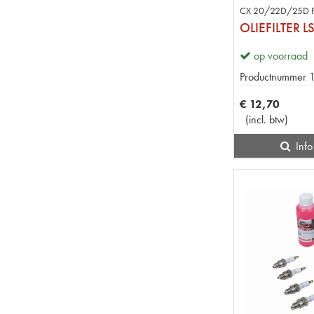
CX 20/22D/25D 
OLIEFILTER L
op voorraad
Productnummer
€
12
,
70
(
incl. btw
)
Info