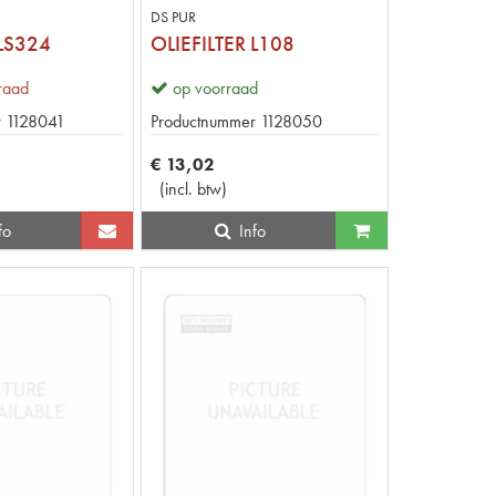
DS PUR
 LS324
OLIEFILTER L108
rraad
op voorraad
r
1128041
Productnummer
1128050
€
13
,
02
(
incl. btw
)
fo
Info