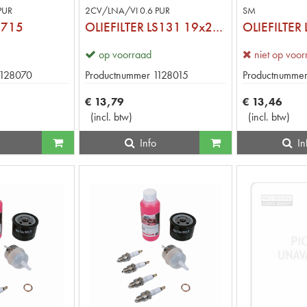
PUR
2CV/LNA/VI 0.6 PUR
SM
S715
OLIEFILTER LS131 19x26.5x1.9
OLIEFILTER
op voorraad
niet op voo
1128070
Productnummer
1128015
Productnumme
€
13
,
79
€
13
,
46
(
incl. btw
)
(
incl. btw
)
Info
In