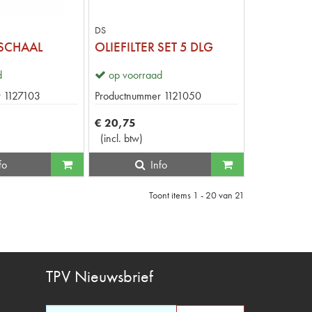
DS
 SCHAAL
OLIEFILTER SET 5 DLG
d
op voorraad
r
1127103
Productnummer
1121050
€
20
,
75
(
incl. btw
)
fo
Info
Toont items
1 - 20
van
21
TPV
Nieuwsbrief