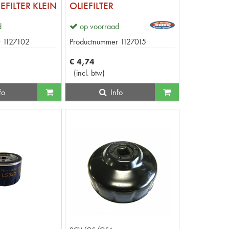
EFILTER KLEIN
OLIEFILTER
d
op voorraad
r
1127102
Productnummer
1127015
€
4
,
74
(
incl. btw
)
fo
Info