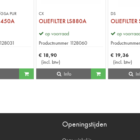
/GSA PUR
CX
DS
LS450A
OLIEFILTER LS880A
OLIEFILTER
op voorraad
op voorraa
1128031
Productnummer
1128060
Productnumme
€
18
,
90
€
19
,
36
(
incl. btw
)
(
incl. btw
)
Info
In
Openingstijden