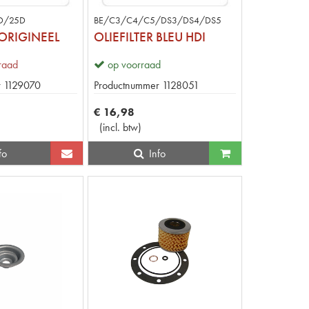
D/25D
BE/C3/C4/C5/DS3/DS4/DS5
 ORIGINEEL
OLIEFILTER BLEU HDI
rraad
op voorraad
r
1129070
Productnummer
1128051
€
16
,
98
(
incl. btw
)
fo
Info