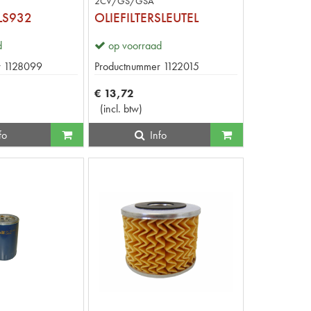
2CV/GS/GSA
 LS932
OLIEFILTERSLEUTEL
d
op voorraad
r
1128099
Productnummer
1122015
€
13
,
72
(
incl. btw
)
fo
Info