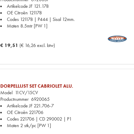
Artikelcode JF
121.178
OE Citroën
121178
Codes
121178 | P444 | Sisal 12mm.
Maten
8.5mtr [PW 1]
€ 19,51
(€ 16,26 excl. btw)
DORPELLIJST SET CABRIOLET ALU.
Model
11CV/15CV
Productnummer
6920065
Artikelcode JF
221.706-7
OE Citroën
221706
Codes
221706 | CD 290002 | P1
Maten
2 stk/pc [PW 1]