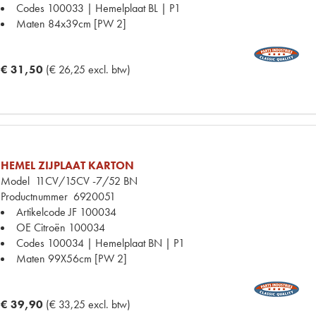
Codes
100033 | Hemelplaat BL | P1
Maten
84x39cm [PW 2]
€ 31,50
(€ 26,25 excl. btw)
HEMEL ZIJPLAAT KARTON
Model
11CV/15CV -7/52 BN
Productnummer
6920051
Artikelcode JF
100034
OE Citroën
100034
Codes
100034 | Hemelplaat BN | P1
Maten
99X56cm [PW 2]
€ 39,90
(€ 33,25 excl. btw)