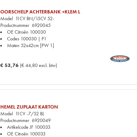
OORSCHELP ACHTERBANK +KLEM L
Model
11CV BN/15CV 52-
Productnummer
6920045
OE Citroën
100030
Codes
100030 | P1
Maten
52x42cm [PW 1]
€ 53,76
(€ 44,80 excl. btw)
HEMEL ZIJPLAAT KARTON
Model
11CV -7/52 BL
Productnummer
6920049
Artikelcode JF
100033
OE Citroën
100033