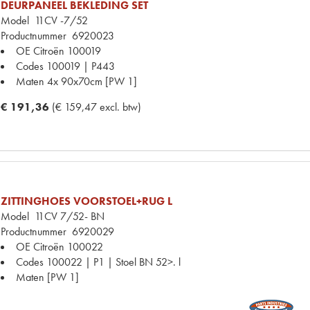
DEURPANEEL BEKLEDING SET
Model
11CV -7/52
Productnummer
6920023
OE Citroën
100019
Codes
100019 | P443
Maten
4x 90x70cm [PW 1]
€ 191,36
(€ 159,47 excl. btw)
ZITTINGHOES VOORSTOEL+RUG L
Model
11CV 7/52- BN
Productnummer
6920029
OE Citroën
100022
Codes
100022 | P1 | Stoel BN 52>. l
Maten
[PW 1]