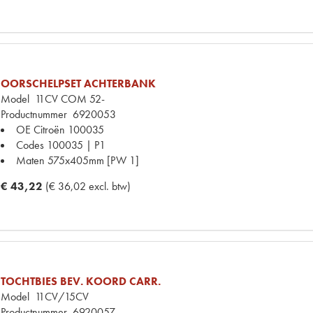
OORSCHELPSET ACHTERBANK
Model
11CV COM 52-
Productnummer
6920053
OE Citroën
100035
Codes
100035 | P1
Maten
575x405mm [PW 1]
€ 43,22
(€ 36,02 excl. btw)
TOCHTBIES BEV. KOORD CARR.
Model
11CV/15CV
Productnummer
6920057