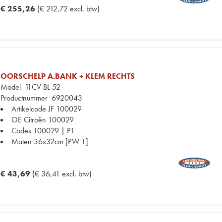
€ 255,26
(€ 212,72 excl. btw)
OORSCHELP A.BANK + KLEM RECHTS
Model
11CV BL 52-
Productnummer
6920043
Artikelcode JF
100029
OE Citroën
100029
Codes
100029 | P1
Maten
36x32cm [PW 1]
€ 43,69
(€ 36,41 excl. btw)