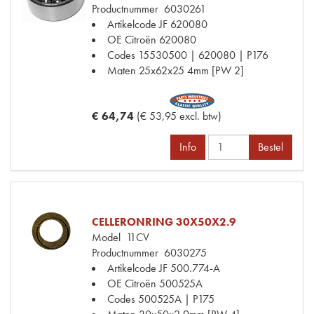
Productnummer
6030261
Artikelcode JF
620080
OE Citroën
620080
Codes
15530500 | 620080 | P176
Maten
25x62x25 4mm [PW 2]
€ 64,74
(€ 53,95 excl. btw)
Info
Bestel
CELLERONRING 30X50X2.9
Model
11CV
Productnummer
6030275
Artikelcode JF
500.774-A
OE Citroën
500525A
Codes
500525A | P175