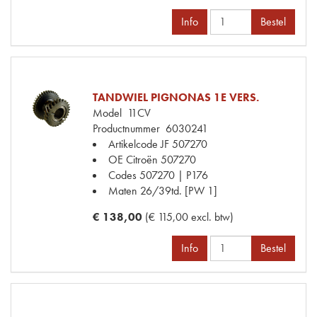
Info
Bestel
TANDWIEL PIGNONAS 1E VERS.
Model
11CV
Productnummer
6030241
Artikelcode JF
507270
OE Citroën
507270
Codes
507270 | P176
Maten
26/39td. [PW 1]
€ 138,00
(€ 115,00 excl. btw)
Info
Bestel