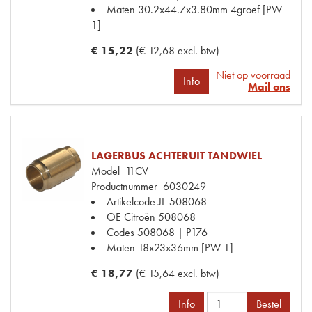
Maten
30.2x44.7x3.80mm 4groef [PW
1]
€ 15,22
(€ 12,68 excl. btw)
Niet op voorraad
Info
Mail ons
LAGERBUS ACHTERUIT TANDWIEL
Model
11CV
Productnummer
6030249
Artikelcode JF
508068
OE Citroën
508068
Codes
508068 | P176
Maten
18x23x36mm [PW 1]
€ 18,77
(€ 15,64 excl. btw)
Info
Bestel