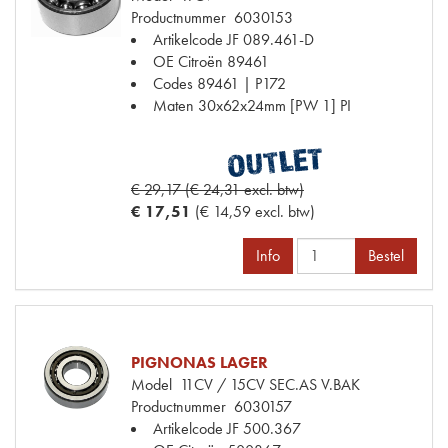
Productnummer
6030153
Artikelcode JF
089.461-D
OE Citroën
89461
Codes
89461 | P172
Maten
30x62x24mm [PW 1] PI
€ 29,17 (€ 24,31 excl. btw)
€ 17,51
(€ 14,59 excl. btw)
Info
Bestel
PIGNONAS LAGER
Model
11CV / 15CV SEC.AS V.BAK
Productnummer
6030157
Artikelcode JF
500.367