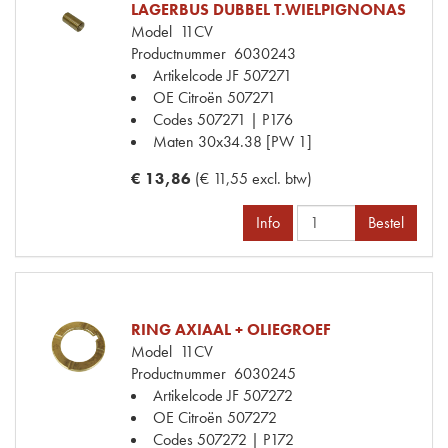
LAGERBUS DUBBEL T.WIELPIGNONAS
Model
11CV
Productnummer
6030243
Artikelcode JF
507271
OE Citroën
507271
Codes
507271 | P176
Maten
30x34.38 [PW 1]
€ 13,86
(€ 11,55 excl. btw)
Info
Bestel
RING AXIAAL + OLIEGROEF
Model
11CV
Productnummer
6030245
Artikelcode JF
507272
OE Citroën
507272
Codes
507272 | P172