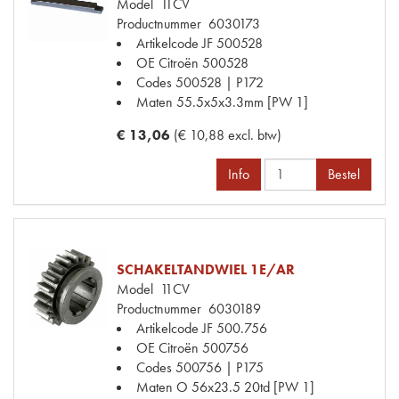
Model
11CV
Productnummer
6030173
Artikelcode JF
500528
OE Citroën
500528
Codes
500528 | P172
Maten
55.5x5x3.3mm [PW 1]
€ 13,06
(€ 10,88 excl. btw)
Info
Bestel
SCHAKELTANDWIEL 1E/AR
Model
11CV
Productnummer
6030189
Artikelcode JF
500.756
OE Citroën
500756
Codes
500756 | P175
Maten
O 56x23.5 20td [PW 1]