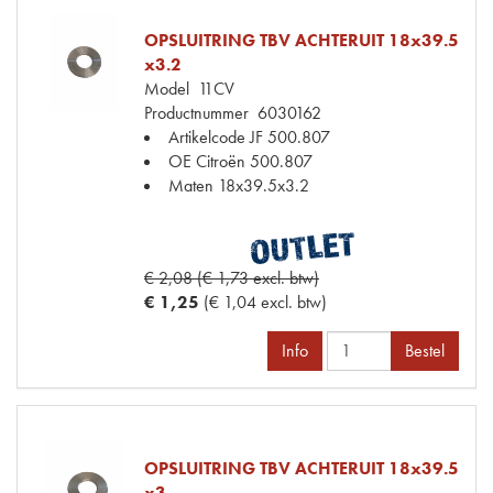
OPSLUITRING TBV ACHTERUIT 18x39.5
x3.2
Model
11CV
Productnummer
6030162
Artikelcode JF
500.807
OE Citroën
500.807
Maten
18x39.5x3.2
€ 2,08 (€ 1,73 excl. btw)
€ 1,25
(€ 1,04 excl. btw)
Info
Bestel
OPSLUITRING TBV ACHTERUIT 18x39.5
x3