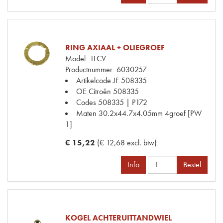
RING AXIAAL + OLIEGROEF
Model
11CV
Productnummer
6030257
Artikelcode JF
508335
OE Citroën
508335
Codes
508335 | P172
Maten
30.2x44.7x4.05mm 4groef [PW
1]
€ 15,22
(€ 12,68 excl. btw)
Info
Bestel
KOGEL ACHTERUITTANDWIEL