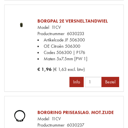
BORGPAL 2E VERSNEL.TANDWIEL
Model
11CV
Productnummer
6030233
Artikelcode JF
506300
OE Citroën
506300
Codes
506300 | P176
Maten
5x7.5mm [PW 1]
€ 1,96
(€ 1,63 excl. btw)
Info
Bestel
BORGRING PRISEASLAG. MOT.ZIJDE
Model
11CV
Productnummer
6030237