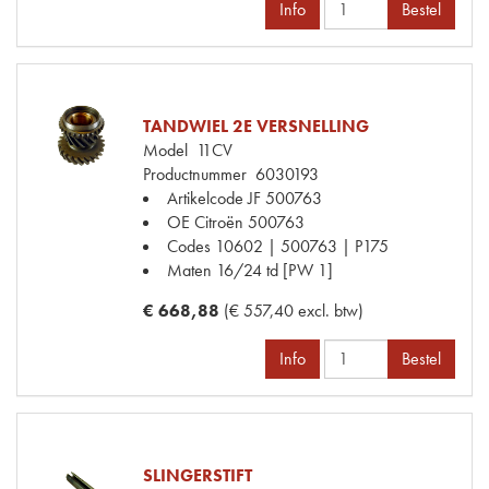
Info
Bestel
TANDWIEL 2E VERSNELLING
Model
11CV
Productnummer
6030193
Artikelcode JF
500763
OE Citroën
500763
Codes
10602 | 500763 | P175
Maten
16/24 td [PW 1]
€ 668,88
(€ 557,40 excl. btw)
Info
Bestel
SLINGERSTIFT