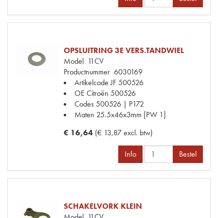
OPSLUITRING 3E VERS.TANDWIEL
Model
11CV
Productnummer
6030169
Artikelcode JF
500526
OE Citroën
500526
Codes
500526 | P172
Maten
25.5x46x3mm [PW 1]
€ 16,64
(€ 13,87 excl. btw)
Info
Bestel
SCHAKELVORK KLEIN
Model
11CV