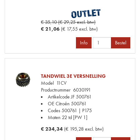
€ 35,10 (€ 29,25 excl. btw)
€ 21,06
(€ 17,55 excl. btw)
Info
Bestel
TANDWIEL 3E VERSNELLING
Model
11CV
Productnummer
6030191
Artikelcode JF
500761
OE Citroën
500761
Codes
500761 | P175
Maten
22 td [PW 1]
€ 234,34
(€ 195,28 excl. btw)