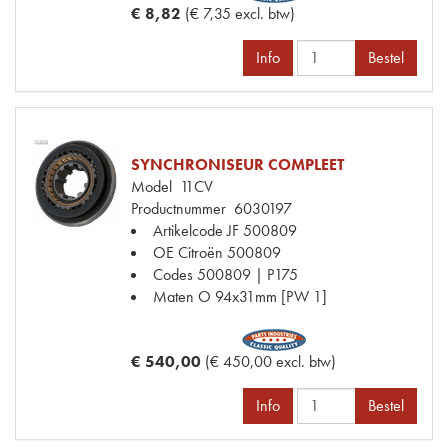
€ 8,82
(€ 7,35 excl. btw)
Info
Bestel
SYNCHRONISEUR COMPLEET
Model
11CV
Productnummer
6030197
Artikelcode JF
500809
OE Citroën
500809
Codes
500809 | P175
Maten
O 94x31mm [PW 1]
€ 540,00
(€ 450,00 excl. btw)
Info
Bestel