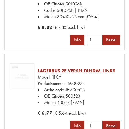
OE Citroën
501026B
Codes
501026B | P175
Maten
30x50x3.2mm [PW 4]
€ 8,82
(€ 7,35 excl. btw)
Info
Bestel
LAGERBUS 2E VERSN.TANDW. LINKS
Model
11CV
Productnummer
6030274
Artikelcode JF
500523
OE Citroën
500523
Maten
4.8mm [PW 2]
€ 6,77
(€ 5,64 excl. btw)
Info
Bestel