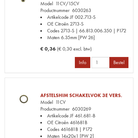
Model
11CV/15CV
Productnummer
6030263
Artikelcode JF
002.713-S
OE Citroën
2713-S
Codes
2713-S | 66.813.006.350 | P172
Maten
6.35mm [PW 26]
€ 0,36
(€ 0,30 excl. btw)
Info
Bestel
AFSTELSHIM SCHAKELVOK 3E VERS.
Model
11CV
Productnummer
6030269
Artikelcode JF
461.681-B
OE Citroën
461681B
Codes
461681B | P172
Maten
14x20x1 [PW 2]