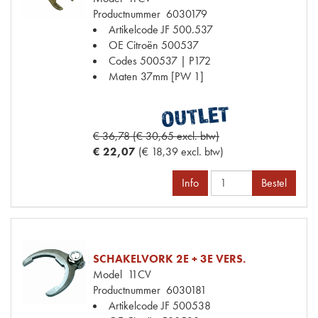
Productnummer
6030179
Artikelcode JF
500.537
OE Citroën
500537
Codes
500537 | P172
Maten
37mm [PW 1]
€ 36,78 (€ 30,65 excl. btw)
€ 22,07
(€ 18,39 excl. btw)
Info
Bestel
SCHAKELVORK 2E + 3E VERS.
Model
11CV
Productnummer
6030181
Artikelcode JF
500538