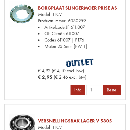
BORGPLAAT SLINGERMOER PRISE AS
Model
11CV
Productnummer
6030259
Artikelcode JF
611.007
OE Citroën
611007
Codes
611007 | P176
Maten
25.5mm [PW 1]
€ 4,92 (€ 4,10 excl. btw)
€ 2,95
(€ 2,46 excl. btw)
Info
Bestel
VERSNELLINGSBAK LAGER V 5305
Model
11CV