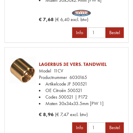
Maten
30x50x2.9mm [PW 4]
€ 7,68
(€ 6,40 excl. btw)
Info
Bestel
LAGERBUS 3E VERS. TANDWIEL
Model
11CV
Productnummer
6030165
Artikelcode JF
500521
OE Citroën
500521
Codes
500521 | P172
Maten
30x34x33.5mm [PW 1]
€ 8,96
(€ 7,47 excl. btw)
Info
Bestel