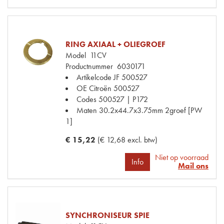
RING AXIAAL + OLIEGROEF
Model
11CV
Productnummer
6030171
Artikelcode JF
500527
OE Citroën
500527
Codes
500527 | P172
Maten
30.2x44.7x3.75mm 2groef [PW
1]
€ 15,22
(€ 12,68 excl. btw)
Niet op voorraad
Info
Mail ons
SYNCHRONISEUR SPIE