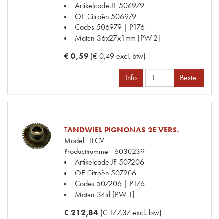
Artikelcode JF
506979
OE Citroën
506979
Codes
506979 | P176
Maten
36x27x1mm [PW 2]
€ 0,59
(€ 0,49 excl. btw)
Info
Bestel
TANDWIEL PIGNONAS 2E VERS.
Model
11CV
Productnummer
6030239
Artikelcode JF
507206
OE Citroën
507206
Codes
507206 | P176
Maten
34td [PW 1]
€ 212,84
(€ 177,37 excl. btw)