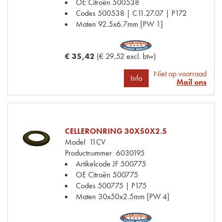
OE Citroën
500538
Codes
500538 | C11.27.07 | P172
Maten
92.5x6.7mm [PW 1]
€ 35,42
(€ 29,52 excl. btw)
Niet op voorraad
Info
Mail ons
CELLERONRING 30X50X2.5
Model
11CV
Productnummer
6030195
Artikelcode JF
500775
OE Citroën
500775
Codes
500775 | P175
Maten
30x50x2.5mm [PW 4]