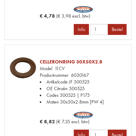
€ 4,78
(€ 3,98 excl. btw)
Info
Bestel
CELLERONRING 30X50X2.8
Model
11CV
Productnummer
6030167
Artikelcode JF
500525
OE Citroën
500525
Codes
500525 | P175
Maten
30x50x2.8mm [PW 4]
€ 8,82
(€ 7,35 excl. btw)
Info
Bestel