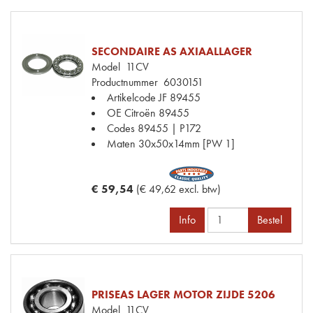
SECONDAIRE AS AXIAALLAGER
Model
11CV
Productnummer
6030151
Artikelcode JF
89455
OE Citroën
89455
Codes
89455 | P172
Maten
30x50x14mm [PW 1]
€ 59,54
(€ 49,62 excl. btw)
Info
Bestel
PRISEAS LAGER MOTOR ZIJDE 5206
Model
11CV