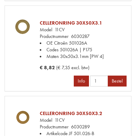
CELLERONRING 30X50X3.1
Model
11CV
Productnummer
6030287
OE Citroën
501026A
Codes
501026A | P175
Maten
30x50x3.1mm [PW 4]
€ 8,82
(€ 7,35 excl. btw)
Info
Bestel
CELLERONRING 30X50X3.2
Model
11CV
Productnummer
6030289
Artikelcode JF
501.026-B