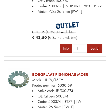
OE Citroën
500367
Codes
500367 | NUP306E.TVP3 | P172
Maten
72x30x19mm [PW 1]
€ 70,85 (€ 59,04 excl. btw)
€ 42,50
(€ 35,42 excl. btw)
Info
Bestel
BORGPLAAT PIGNONAS MOER
Model
11CV/15CV
Productnummer
6030159
Artikelcode JF
500.374
OE Citroën
500374
Codes
500374 | P172 | [W
Maten
26.5mm [PW 1]