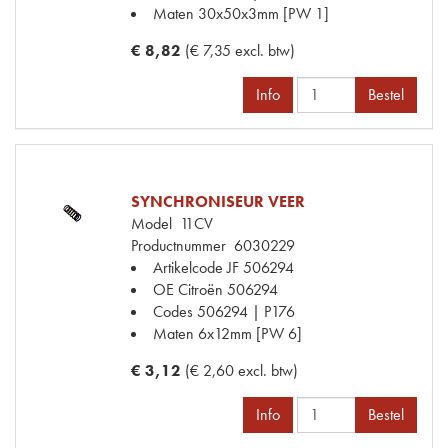
Maten
30x50x3mm [PW 1]
€ 8,82
(€ 7,35 excl. btw)
Info
Bestel
SYNCHRONISEUR VEER
Model
11CV
Productnummer
6030229
Artikelcode JF
506294
OE Citroën
506294
Codes
506294 | P176
Maten
6x12mm [PW 6]
€ 3,12
(€ 2,60 excl. btw)
Info
Bestel