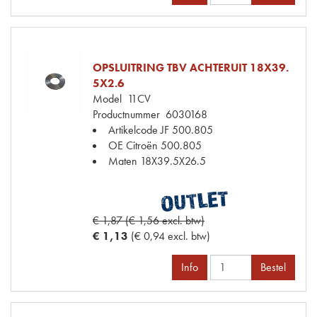
OPSLUITRING TBV ACHTERUIT 18X39.
5X2.6
Model
11CV
Productnummer
6030168
Artikelcode JF
500.805
OE Citroën
500.805
Maten
18X39.5X26.5
€ 1,87 (€ 1,56 excl. btw)
€ 1,13
(€ 0,94 excl. btw)
Info
Bestel