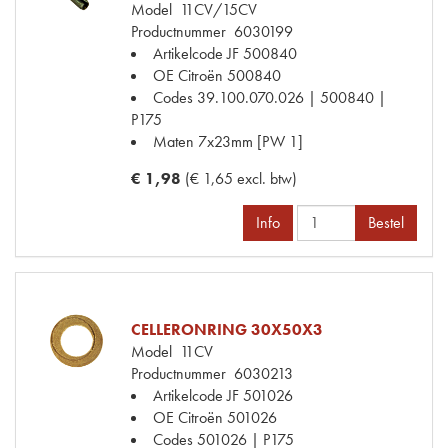
Model
11CV/15CV
Productnummer
6030199
Artikelcode JF
500840
OE Citroën
500840
Codes
39.100.070.026 | 500840 |
P175
Maten
7x23mm [PW 1]
€ 1,98
(€ 1,65 excl. btw)
Info
Bestel
CELLERONRING 30X50X3
Model
11CV
Productnummer
6030213
Artikelcode JF
501026
OE Citroën
501026
Codes
501026 | P175