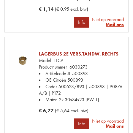
€ 1,14
(€ 0,95 excl. btw)
Niet op voorraad
Info
Mail ons
LAGERBUS 2E VERS.TANDW. RECHTS
Model
11CV
Productnummer
6030273
Artikelcode JF
500893
OE Citroën
500893
Codes
500523/893 | 500893 | 90876
A/B | P172
Maten
2x 30x34x23 [PW 1]
€ 6,77
(€ 5,64 excl. btw)
Niet op voorraad
Info
Mail ons