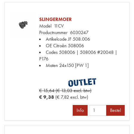
SLINGERMOER
Model
11CV
Productnummer
6030247
Artikelcode JF
508.006
OE Citroën
508006
Codes
508006 | 508006 #20048 |
P176
Maten
24x150 [PW 1]
€ 15,64 (€ 13,03 excl. btw)
€ 9,38
(€ 7,82 excl. btw)
Info
Bestel