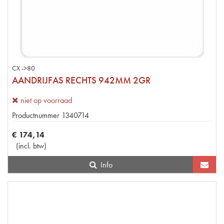
CX ->80
AANDRIJFAS RECHTS 942MM 2GR
niet op voorraad
Productnummer
1340714
€
174
,
14
(
incl. btw
)
Info