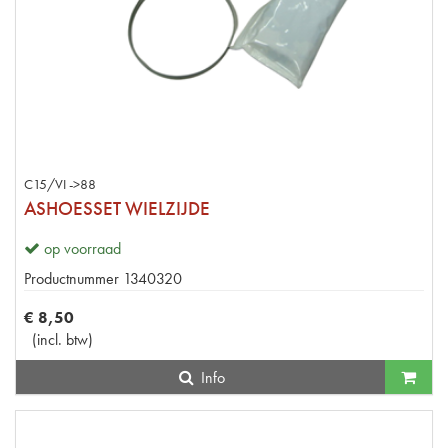
C15/VI ->88
ASHOESSET WIELZIJDE
op voorraad
Productnummer
1340320
€
8
,
50
(
incl. btw
)
Info