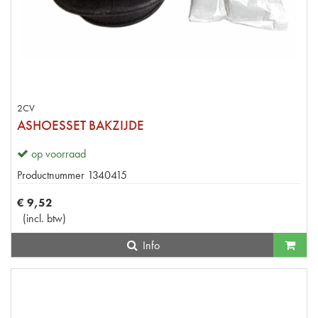
2CV
ASHOESSET BAKZIJDE
op voorraad
Productnummer
1340415
€
9
,
52
(
incl. btw
)
Info