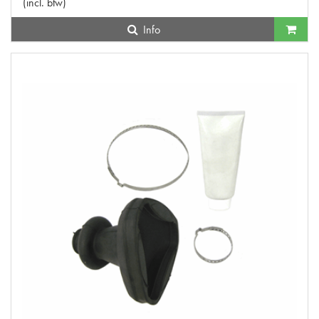
(
incl. btw
)
Info