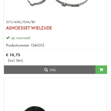
2CV/AXEL/GSA/BX
ASHOESSET WIELZIJDE
op voorraad
Productnummer
1340315
€
10
,
75
(
incl. btw
)
Info