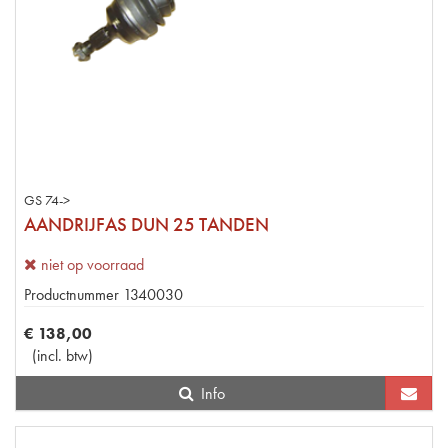
GS 74->
AANDRIJFAS DUN 25 TANDEN
niet op voorraad
Productnummer
1340030
€
138
,
00
(
incl. btw
)
Info