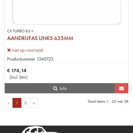
CX TURBO 83->
AANDRIJFAS LINKS 635MM
niet op voorraad
Productnummer
1340723
€
174
,
14
(
incl. btw
)
Info
Toont items
1 - 20
van
28
«
1
2
»