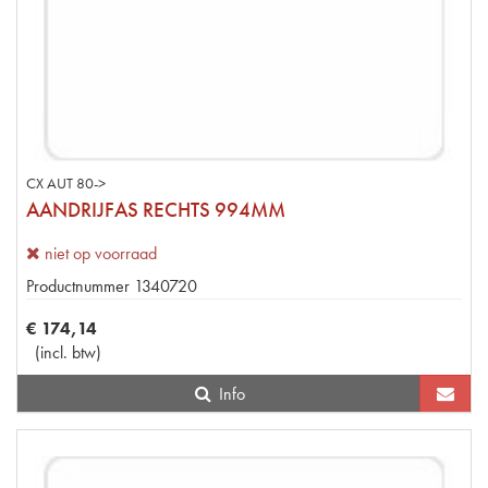
CX AUT 80->
AANDRIJFAS RECHTS 994MM
niet op voorraad
Productnummer
1340720
€
174
,
14
(
incl. btw
)
Info