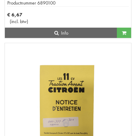
Productnummer
6890100
€
6
,
67
(
incl. btw
)
Info