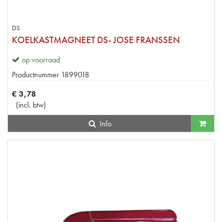
DS
KOELKASTMAGNEET DS- JOSE FRANSSEN
op voorraad
Productnummer
1899018
€
3
,
78
(
incl. btw
)
Info