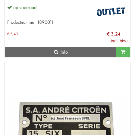
op voorraad
Productnummer
1890011
€
3
,
24
€
5
,
40
(
incl. btw
)
Info