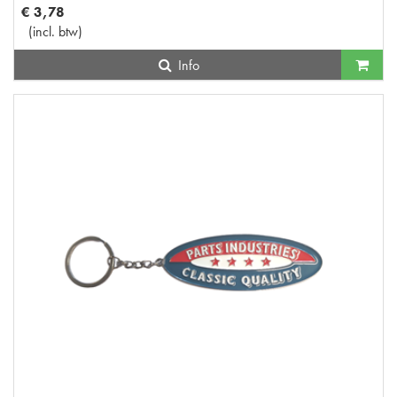
€
3
,
78
(
incl. btw
)
Info