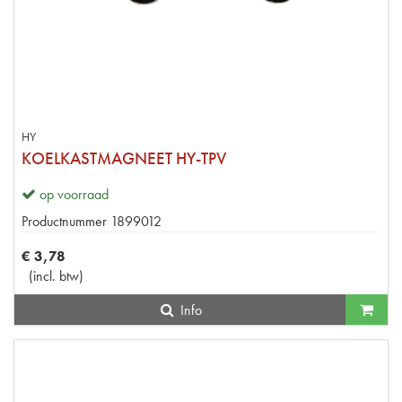
HY
KOELKASTMAGNEET HY-TPV
op voorraad
Productnummer
1899012
€
3
,
78
(
incl. btw
)
Info