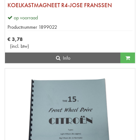
KOELKASTMAGNEET R4-JOSE FRANSSEN
op voorraad
Productnummer
1899022
€
3
,
78
(
incl. btw
)
Info