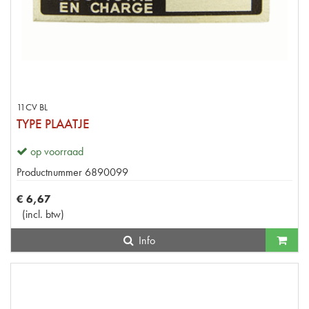
11CV BL
TYPE PLAATJE
op voorraad
Productnummer
6890099
€
6
,
67
(
incl. btw
)
Info