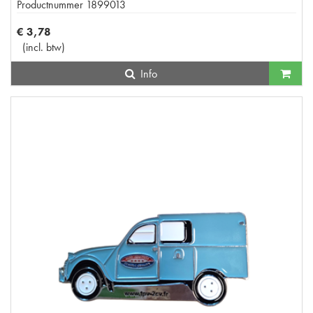
Productnummer
1899013
€
3
,
78
(
incl. btw
)
Info