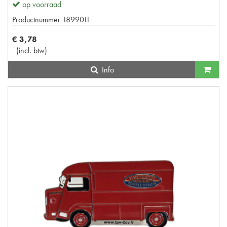
op voorraad
Productnummer
1899011
€
3
,
78
(
incl. btw
)
Info