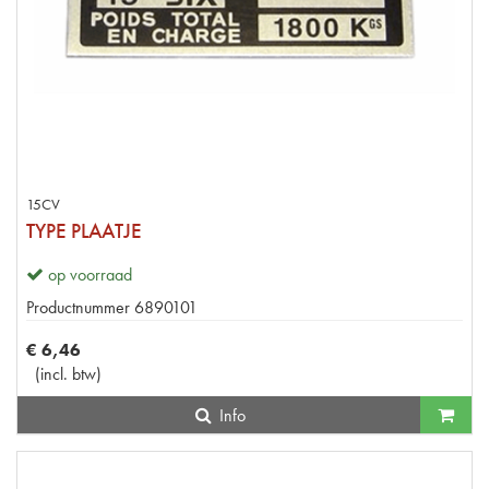
15CV
TYPE PLAATJE
op voorraad
Productnummer
6890101
€
6
,
46
(
incl. btw
)
Info