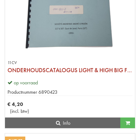
11CV
ONDERHOUDSCATALOGUS LIGHT & HIGH BIG FIFTEEN - ENGELS
op voorraad
Productnummer
6890423
€
4
,
20
(
incl. btw
)
Info