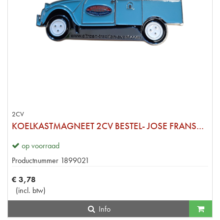
2CV
KOELKASTMAGNEET 2CV BESTEL- JOSE FRANSSEN
op voorraad
Productnummer
1899021
€
3
,
78
(
incl. btw
)
Info