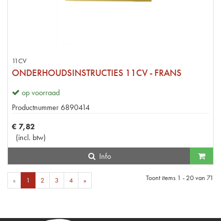
11CV
ONDERHOUDSINSTRUCTIES 11CV - FRANS
op voorraad
Productnummer
6890414
€
7
,
82
(
incl. btw
)
Info
Toont items
1 - 20
van
71
«
1
2
3
4
»