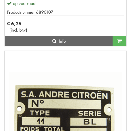
op voorraad
Productnummer
6890107
€
6
,
25
(
incl. btw
)
Info