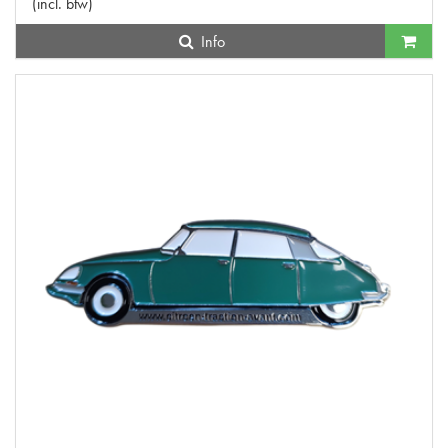
(
incl. btw
)
Info