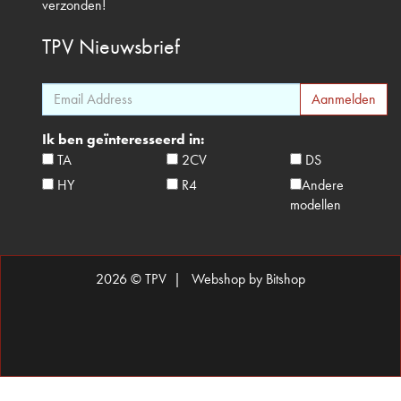
verzonden!
TPV
Nieuwsbrief
Ik ben geïnteresseerd in:
TA
2CV
DS
HY
R4
Andere
modellen
2026 © TPV |
Webshop by Bitshop