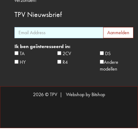
verzonden!
TPV
Nieuwsbrief
Ik ben geïnteresseerd in:
TA
2CV
DS
HY
R4
Andere
modellen
2026 © TPV |
Webshop by Bitshop