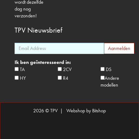
wordt dezelfde
dag nog
verzonden!
TPV
Nieuwsbrief
Ik ben geïnteresseerd in:
TA
2CV
DS
HY
R4
Andere
modellen
2026 © TPV |
Webshop by Bitshop